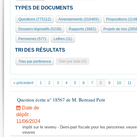
S'id
Présidence
Séance publique
Rôle et pouvoirs de l'Assemblée
Visiter l'Assemblée
TYPES DE DOCUMENTS
Fiches « Connaissance de l’Assemblée »
577 députés
Commissions et autres organes
Visite virtuelle du palais Bourbon
Questions (775112)
Amendements (316465)
Propositions (114
Organisation de l'Assemblée
Groupes politiques
Europe et International
Assister à une séance
Mot
Dossiers législatifs (5238)
Rapports (3882)
Projets de lois (285
Présidence
Conférence des Présidents
Bureau
Collège des Ques
Élections législatives
Contrôle et évaluation
Accès des chercheurs à l’Assemblée
Personnes (577)
Lettres (11)
Congrès
Les évènements
S'inscrire
TRI DES RÉSULTATS
Pétitions
Statistiques et chiffres clés
Trier par pertinence
Trier par date (X)
Transparence et déontologie
Vous n'ave
Patrimoine
E
Documents de référence
La Bibliothèque
( Constitution | Règlement de l'Assemblée ... )
Documents parlementaires
« précedent
1
2
3
4
5
6
7
8
9
10
11
Les archives
Projets de loi
Contacts et plan d'accès
Propositions de loi
Question écrite n° 18567 de M. Bertrand Petit
Histoire
Photos libres de droit
Amendements
Date de
Juniors
Textes adoptés
dépôt :
Anciennes législatures
11/06/2024
impôt sur le revenu - Demi-part fiscale pour les personnes veuve
Liens vers les sites publics
Rapports d'information
veuves