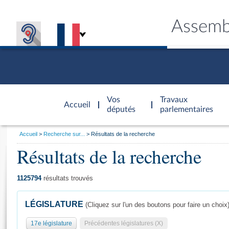
Assemb
Accèder à
la page
Vos
Travaux
Accueil
d'accueil
députés
parlementaires
Vous
Accueil
Recherche sur...
Résultats de la recherche
êtes
Résultats de la recherche
Général
ici
CONNEX
TRAVA
CONNA
DÉC
:
1125794
résultats trouvés
LÉGISLATURE
(Cliquez sur l'un des boutons pour faire un choix
17e législature
Précédentes législatures (X)