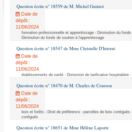
Rapports d'enquête
Question écrite n° 18559 de M. Michel Guiniot
Rapports législatifs
Date de
Rapports sur l'application des lois
dépôt :
Baromètre de l’application des lois
11/06/2024
formation professionnelle et apprentissage - Diminution du fonds 
Diminution du fonds de soutien à l'apprentissage
Dossiers législatifs
Question écrite n° 18547 de Mme Christelle D'Intorni
Budget et sécurité sociale
Questions écrites et orales
Date de
dépôt :
Comptes rendus des débats
11/06/2024
établissements de santé - Distorsion de tarification hospitalière - 
Question écrite n° 18470 de M. Charles de Courson
Date de
dépôt :
11/06/2024
bois et forêts - Droit de préférence - parcelles de bois contiguës 
contiguës
Question écrite n° 18651 de Mme Hélène Laporte