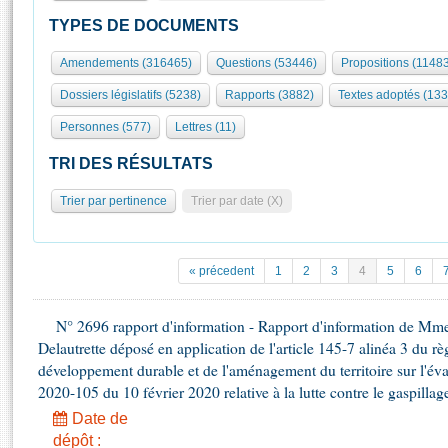
S'id
Présidence
Séance publique
Rôle et pouvoirs de l'Assemblée
Visiter l'Assemblée
TYPES DE DOCUMENTS
Fiches « Connaissance de l’Assemblée »
577 députés
Commissions et autres organes
Visite virtuelle du palais Bourbon
Amendements (316465)
Questions (53446)
Propositions (1148
Organisation de l'Assemblée
Groupes politiques
Europe et International
Assister à une séance
Mot
Dossiers législatifs (5238)
Rapports (3882)
Textes adoptés (133
Présidence
Conférence des Présidents
Bureau
Collège des Ques
Élections législatives
Contrôle et évaluation
Accès des chercheurs à l’Assemblée
Personnes (577)
Lettres (11)
Congrès
Les évènements
S'inscrire
TRI DES RÉSULTATS
Pétitions
Statistiques et chiffres clés
Trier par pertinence
Trier par date (X)
Transparence et déontologie
Vous n'ave
Patrimoine
E
Documents de référence
La Bibliothèque
( Constitution | Règlement de l'Assemblée ... )
Documents parlementaires
« précedent
1
2
3
4
5
6
Les archives
Projets de loi
Contacts et plan d'accès
Propositions de loi
N° 2696 rapport d'information - Rapport d'information de Mm
Histoire
Photos libres de droit
Delautrette déposé en application de l'article 145-7 alinéa 3 du 
Amendements
Juniors
développement durable et de l'aménagement du territoire sur l'éval
Textes adoptés
Anciennes législatures
2020-105 du 10 février 2020 relative à la lutte contre le gaspillag
Date de
Liens vers les sites publics
Rapports d'information
dépôt :