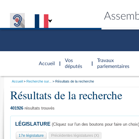
Assemb
Accèder à
la page
Vos
Travaux
Accueil
d'accueil
députés
parlementaires
Vous
Accueil
Recherche sur...
Résultats de la recherche
êtes
Résultats de la recherche
Général
ici
CONNEX
TRAVA
CONNA
DÉC
:
401926
résultats trouvés
LÉGISLATURE
(Cliquez sur l'un des boutons pour faire un choix
17e législature
Précédentes législatures (X)