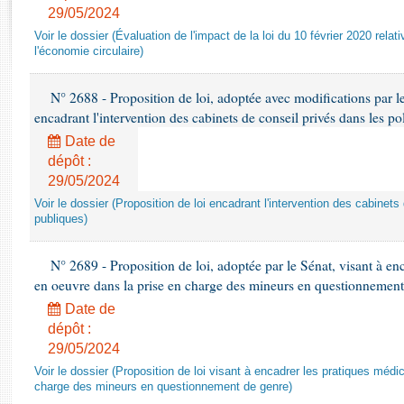
Rapports d'enquête
29/05/2024
Rapports législatifs
Voir le dossier (Évaluation de l'impact de la loi du 10 février 2020 relati
Rapports sur l'application des lois
l'économie circulaire)
Baromètre de l’application des lois
N° 2688 - Proposition de loi, adoptée avec modifications par l
encadrant l'intervention des cabinets de conseil privés dans les po
Dossiers législatifs
Date de
Budget et sécurité sociale
dépôt :
Questions écrites et orales
29/05/2024
Comptes rendus des débats
Voir le dossier (Proposition de loi encadrant l'intervention des cabinets
publiques)
N° 2689 - Proposition de loi, adoptée par le Sénat, visant à en
en oeuvre dans la prise en charge des mineurs en questionnement
Date de
dépôt :
29/05/2024
Voir le dossier (Proposition de loi visant à encadrer les pratiques méd
charge des mineurs en questionnement de genre)