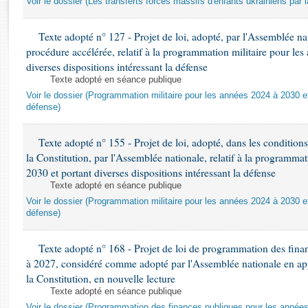
Voir le dossier (Les transferts forcés massifs d'enfants ukrainiens par 
Rapports d'enquête
Rapports législatifs
Texte adopté n° 127 - Projet de loi, adopté, par l'Assemblée n
Rapports sur l'application des lois
procédure accélérée, relatif à la programmation militaire pour le
Baromètre de l’application des lois
diverses dispositions intéressant la défense
Texte adopté en séance publique
Dossiers législatifs
Voir le dossier (Programmation militaire pour les années 2024 à 2030 et
défense)
Budget et sécurité sociale
Questions écrites et orales
Texte adopté n° 155 - Projet de loi, adopté, dans les conditions 
Comptes rendus des débats
la Constitution, par l'Assemblée nationale, relatif à la programma
2030 et portant diverses dispositions intéressant la défense
Texte adopté en séance publique
Voir le dossier (Programmation militaire pour les années 2024 à 2030 et
défense)
Texte adopté n° 168 - Projet de loi de programmation des fina
à 2027, considéré comme adopté par l'Assemblée nationale en appli
la Constitution, en nouvelle lecture
Texte adopté en séance publique
Voir le dossier (Programmation des finances publiques pour les année