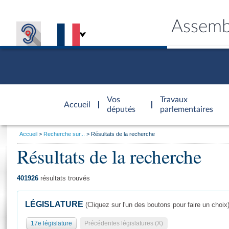
Assemb
Accèder à
la page
Vos
Travaux
Accueil
d'accueil
députés
parlementaires
Vous
Accueil
Recherche sur...
Résultats de la recherche
êtes
Résultats de la recherche
Général
ici
CONNEX
TRAVA
CONNA
DÉC
:
401926
résultats trouvés
LÉGISLATURE
(Cliquez sur l'un des boutons pour faire un choix
17e législature
Précédentes législatures (X)