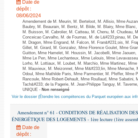
Date de
dépôt :
08/06/2024
Amendement de M. Meurin, M. Berteloot, M. Allisio, Mme Auzano
Baubry, M. Beaurain, M. Bentz, M. Bilde, M. Blairy, Mme Blanc
M. Buisson, M. Cabrolier, M. Catteau, M. Chenu, M. Chudeau
Conceicao Carvalho, M. de Fournas, M. de L&#233;pinau, M. 
M. Dragon, Mme Engrand, M. Falcon, M. Fran&#231;ois, M. Frap
Gillet, M. Girard, M. Gonzalez, Mme Florence Goulet, Mme Grang
Guitton, Mme Hamelet, M. Houssin, M. Jacobelli, Mme Jaouen, 
Mme Le Pen, Mme Lechanteux, Mme Lelouis, Mme Levavasseur,
Lorho, M. Lottiaux, M. Loubet, M. Marchio, Mme Martinez, Mm
M. Mauvieux, M. Meizonnet, Mme M&#233;lin, Mme Menache, M
Odoul, Mme Mathilde Paris, Mme Parmentier, M. Pfeffer, Mme 
Rancoule, Mme Robert-Dehault, Mme Roullaud, Mme Sabatini, 
Tach&#233; de la Pagerie, M. Jean-Philippe Tanguy, M. Taverne, M.
UNIQUE -
Non renseigné
Voir le dossier (Étendre les compétences du Parquet européen aux infr
Amendement n° 61 - CONDITIONS DE RÉALISATION D
ÉNERGÉTIQUE DES LOGEMENTS - 1ère lecture (1ère assemblée
Date de
dépôt :