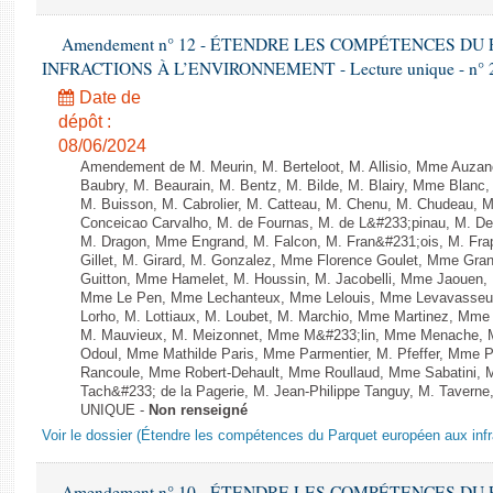
Amendement n° 12 - ÉTENDRE LES COMPÉTENCES D
INFRACTIONS À L’ENVIRONNEMENT - Lecture unique - n° 
Date de
dépôt :
08/06/2024
Amendement de M. Meurin, M. Berteloot, M. Allisio, Mme Auzano
Baubry, M. Beaurain, M. Bentz, M. Bilde, M. Blairy, Mme Blanc
M. Buisson, M. Cabrolier, M. Catteau, M. Chenu, M. Chudeau
Conceicao Carvalho, M. de Fournas, M. de L&#233;pinau, M. 
M. Dragon, Mme Engrand, M. Falcon, M. Fran&#231;ois, M. Frap
Gillet, M. Girard, M. Gonzalez, Mme Florence Goulet, Mme Grang
Guitton, Mme Hamelet, M. Houssin, M. Jacobelli, Mme Jaouen, 
Mme Le Pen, Mme Lechanteux, Mme Lelouis, Mme Levavasseur,
Lorho, M. Lottiaux, M. Loubet, M. Marchio, Mme Martinez, Mm
M. Mauvieux, M. Meizonnet, Mme M&#233;lin, Mme Menache, M
Odoul, Mme Mathilde Paris, Mme Parmentier, M. Pfeffer, Mme 
Rancoule, Mme Robert-Dehault, Mme Roullaud, Mme Sabatini, 
Tach&#233; de la Pagerie, M. Jean-Philippe Tanguy, M. Taverne, M.
UNIQUE -
Non renseigné
Voir le dossier (Étendre les compétences du Parquet européen aux infr
Amendement n° 10 - ÉTENDRE LES COMPÉTENCES D