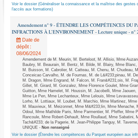
Rapports d'enquête
Voir le dossier (Généraliser la connaissance et la maîtrise des gestes 
Rapports législatifs
l'accès aux formations)
Rapports sur l'application des lois
Amendement n° 9 - ÉTENDRE LES COMPÉTENCES DU
Baromètre de l’application des lois
INFRACTIONS À L’ENVIRONNEMENT - Lecture unique - n° 
Date de
Dossiers législatifs
dépôt :
Budget et sécurité sociale
08/06/2024
Questions écrites et orales
Amendement de M. Meurin, M. Berteloot, M. Allisio, Mme Auzano
Baubry, M. Beaurain, M. Bentz, M. Bilde, M. Blairy, Mme Blanc
Comptes rendus des débats
M. Buisson, M. Cabrolier, M. Catteau, M. Chenu, M. Chudeau
Conceicao Carvalho, M. de Fournas, M. de L&#233;pinau, M. 
M. Dragon, Mme Engrand, M. Falcon, M. Fran&#231;ois, M. Frap
Gillet, M. Girard, M. Gonzalez, Mme Florence Goulet, Mme Grang
Guitton, Mme Hamelet, M. Houssin, M. Jacobelli, Mme Jaouen, 
Mme Le Pen, Mme Lechanteux, Mme Lelouis, Mme Levavasseur,
Lorho, M. Lottiaux, M. Loubet, M. Marchio, Mme Martinez, Mm
M. Mauvieux, M. Meizonnet, Mme M&#233;lin, Mme Menache, M
Odoul, Mme Mathilde Paris, Mme Parmentier, M. Pfeffer, Mme 
Rancoule, Mme Robert-Dehault, Mme Roullaud, Mme Sabatini, 
Tach&#233; de la Pagerie, M. Jean-Philippe Tanguy, M. Taverne, M.
UNIQUE -
Non renseigné
Voir le dossier (Étendre les compétences du Parquet européen aux infr