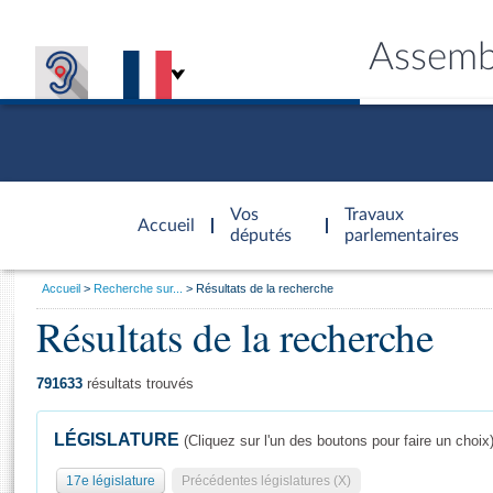
Assemb
Accèder à
la page
Vos
Travaux
Accueil
d'accueil
députés
parlementaires
Vous
Accueil
Recherche sur...
Résultats de la recherche
êtes
Résultats de la recherche
Général
ici
CONNEX
TRAVA
CONNA
DÉC
:
791633
résultats trouvés
LÉGISLATURE
(Cliquez sur l'un des boutons pour faire un choix
17e législature
Précédentes législatures (X)