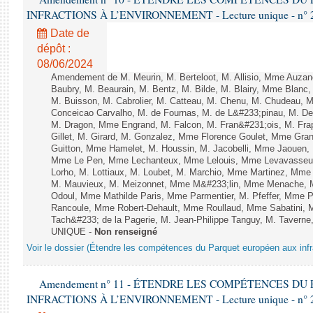
INFRACTIONS À L’ENVIRONNEMENT - Lecture unique - n° 
Date de
dépôt :
08/06/2024
Amendement de M. Meurin, M. Berteloot, M. Allisio, Mme Auzano
Baubry, M. Beaurain, M. Bentz, M. Bilde, M. Blairy, Mme Blanc
M. Buisson, M. Cabrolier, M. Catteau, M. Chenu, M. Chudeau
Conceicao Carvalho, M. de Fournas, M. de L&#233;pinau, M. 
M. Dragon, Mme Engrand, M. Falcon, M. Fran&#231;ois, M. Frap
Gillet, M. Girard, M. Gonzalez, Mme Florence Goulet, Mme Grang
Guitton, Mme Hamelet, M. Houssin, M. Jacobelli, Mme Jaouen, 
Mme Le Pen, Mme Lechanteux, Mme Lelouis, Mme Levavasseur,
Lorho, M. Lottiaux, M. Loubet, M. Marchio, Mme Martinez, Mm
M. Mauvieux, M. Meizonnet, Mme M&#233;lin, Mme Menache, M
Odoul, Mme Mathilde Paris, Mme Parmentier, M. Pfeffer, Mme 
Rancoule, Mme Robert-Dehault, Mme Roullaud, Mme Sabatini, 
Tach&#233; de la Pagerie, M. Jean-Philippe Tanguy, M. Taverne, M.
UNIQUE -
Non renseigné
Voir le dossier (Étendre les compétences du Parquet européen aux infr
Amendement n° 11 - ÉTENDRE LES COMPÉTENCES D
INFRACTIONS À L’ENVIRONNEMENT - Lecture unique - n° 