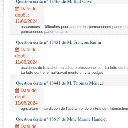
Question écrite n° 18463 de M. Karl Olive
Rapports d'enquête
Rapports législatifs
Date de
dépôt :
Rapports sur l'application des lois
11/06/2024
Baromètre de l’application des lois
assurances - Difficultés pour assurer les permanences parlementa
permanences parlementaires
Dossiers législatifs
Question écrite n° 18431 de M. François Ruffin
Budget et sécurité sociale
Date de
Questions écrites et orales
dépôt :
Comptes rendus des débats
11/06/2024
accidents du travail et maladies professionnelles - La lutte contre
La lutte contre le mal-travail mérite un vrai budget
Question écrite n° 18441 de M. Thomas Ménagé
Date de
dépôt :
11/06/2024
agriculture - Interdiction de l'acétamipride en France - Interdicti
Question écrite n° 18619 de Mme Marine Hamelet
Date de