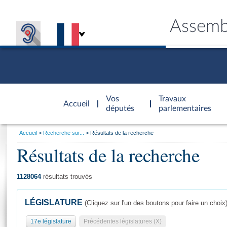
Assemb
Accèder à
la page
Vos
Travaux
Accueil
d'accueil
députés
parlementaires
Vous
Accueil
Recherche sur...
Résultats de la recherche
êtes
Résultats de la recherche
Général
ici
CONNEX
TRAVA
CONNA
DÉC
:
1128064
résultats trouvés
LÉGISLATURE
(Cliquez sur l'un des boutons pour faire un choix
17e législature
Précédentes législatures (X)