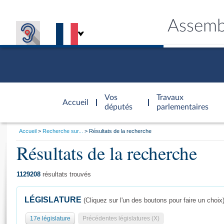
Assemb
Accèder à
la page
Vos
Travaux
Accueil
d'accueil
députés
parlementaires
Vous
Accueil
Recherche sur...
Résultats de la recherche
êtes
Résultats de la recherche
Général
ici
CONNEX
TRAVA
CONNA
DÉC
:
1129208
résultats trouvés
LÉGISLATURE
(Cliquez sur l'un des boutons pour faire un choix
17e législature
Précédentes législatures (X)