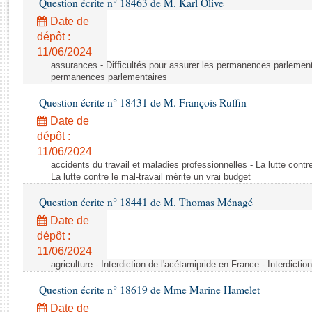
Question écrite n° 18463 de M. Karl Olive
Rapports d'enquête
Rapports législatifs
Date de
dépôt :
Rapports sur l'application des lois
11/06/2024
Baromètre de l’application des lois
assurances - Difficultés pour assurer les permanences parlementa
permanences parlementaires
Dossiers législatifs
Question écrite n° 18431 de M. François Ruffin
Budget et sécurité sociale
Date de
Questions écrites et orales
dépôt :
Comptes rendus des débats
11/06/2024
accidents du travail et maladies professionnelles - La lutte contre
La lutte contre le mal-travail mérite un vrai budget
Question écrite n° 18441 de M. Thomas Ménagé
Date de
dépôt :
11/06/2024
agriculture - Interdiction de l'acétamipride en France - Interdicti
Question écrite n° 18619 de Mme Marine Hamelet
Date de