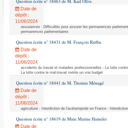
Question écrite n° 18463 de M. Karl Olive
Rapports d'enquête
Rapports législatifs
Date de
dépôt :
Rapports sur l'application des lois
11/06/2024
Baromètre de l’application des lois
assurances - Difficultés pour assurer les permanences parlementa
permanences parlementaires
Dossiers législatifs
Question écrite n° 18431 de M. François Ruffin
Budget et sécurité sociale
Date de
Questions écrites et orales
dépôt :
Comptes rendus des débats
11/06/2024
accidents du travail et maladies professionnelles - La lutte contre
La lutte contre le mal-travail mérite un vrai budget
Question écrite n° 18441 de M. Thomas Ménagé
Date de
dépôt :
11/06/2024
agriculture - Interdiction de l'acétamipride en France - Interdicti
Question écrite n° 18619 de Mme Marine Hamelet
Date de