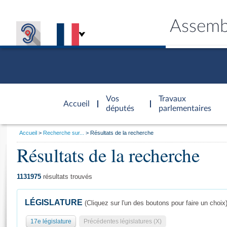
Assemb
Accèder à
la page
Vos
Travaux
Accueil
d'accueil
députés
parlementaires
Vous
Accueil
Recherche sur...
Résultats de la recherche
êtes
Résultats de la recherche
Général
ici
CONNEX
TRAVA
CONNA
DÉC
:
1131975
résultats trouvés
LÉGISLATURE
(Cliquez sur l'un des boutons pour faire un choix
17e législature
Précédentes législatures (X)