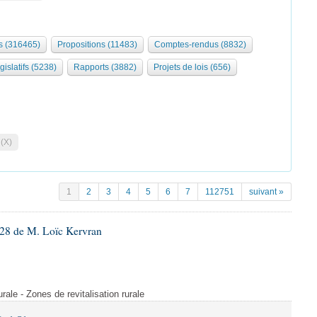
 (316465)
Propositions (11483)
Comptes-rendus (8832)
gislatifs (5238)
Rapports (3882)
Projets de lois (656)
 (X)
1
2
3
4
5
6
7
112751
suivant »
28 de M. Loïc Kervran
rurale - Zones de revitalisation rurale