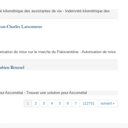
é kilométrique des assistantes de vie - Indemnité kilométrique des
ean-Charles Larsonneur
isation de mise sur le marche du Palovarotène - Autorisation de mise
abien Roussel
pour Ascométal - Trouver une solution pour Ascométal
1
2
3
4
5
6
7
112751
suivant »