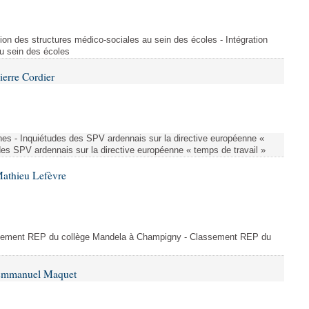
ion des structures médico-sociales au sein des écoles - Intégration
u sein des écoles
ierre Cordier
nes - Inquiétudes des SPV ardennais sur la directive européenne «
des SPV ardennais sur la directive européenne « temps de travail »
Mathieu Lefèvre
ssement REP du collège Mandela à Champigny - Classement REP du
 Emmanuel Maquet