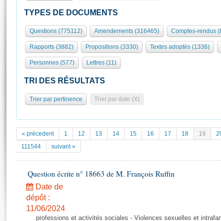
S'id
Présidence
Séance publique
Rôle et pouvoirs de l'Assemblée
Visiter l'Assemblée
TYPES DE DOCUMENTS
Fiches « Connaissance de l’Assemblée »
577 députés
Commissions et autres organes
Visite virtuelle du palais Bourbon
Questions (775112)
Amendements (316465)
Comptes-rendus (
Organisation de l'Assemblée
Groupes politiques
Europe et International
Assister à une séance
Mot
Rapports (3882)
Propositions (3330)
Textes adoptés (1336)
Présidence
Conférence des Présidents
Bureau
Collège des Ques
Élections législatives
Contrôle et évaluation
Accès des chercheurs à l’Assemblée
Personnes (577)
Lettres (11)
Congrès
Les évènements
S'inscrire
TRI DES RÉSULTATS
Pétitions
Statistiques et chiffres clés
Trier par pertinence
Trier par date (X)
Transparence et déontologie
Vous n'ave
Patrimoine
E
Documents de référence
La Bibliothèque
( Constitution | Règlement de l'Assemblée ... )
Documents parlementaires
« précedent
1
12
13
14
15
16
17
18
19
2
Les archives
Projets de loi
111544
suivant »
Contacts et plan d'accès
Propositions de loi
Histoire
Photos libres de droit
Amendements
Question écrite n° 18663 de M. François Ruffin
Juniors
Textes adoptés
Date de
Anciennes législatures
dépôt :
Liens vers les sites publics
11/06/2024
Rapports d'information
professions et activités sociales - Violences sexuelles et intrafa