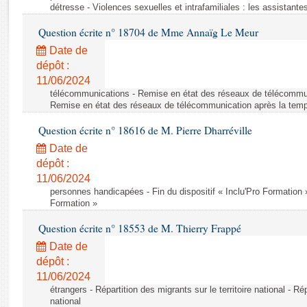
Rapports d'enquête
détresse - Violences sexuelles et intrafamiliales : les assistant
Rapports législatifs
Question écrite n° 18704 de Mme Annaïg Le Meur
Rapports sur l'application des lois
Date de
Baromètre de l’application des lois
dépôt :
11/06/2024
Dossiers législatifs
télécommunications - Remise en état des réseaux de télécommun
Remise en état des réseaux de télécommunication après la temp
Budget et sécurité sociale
Questions écrites et orales
Question écrite n° 18616 de M. Pierre Dharréville
Comptes rendus des débats
Date de
dépôt :
11/06/2024
personnes handicapées - Fin du dispositif « Inclu'Pro Formation » 
Formation »
Question écrite n° 18553 de M. Thierry Frappé
Date de
dépôt :
11/06/2024
étrangers - Répartition des migrants sur le territoire national - Rép
national