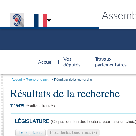
Assemb
Accèder à
la page
Vos
Travaux
Accueil
d'accueil
députés
parlementaires
Vous
Accueil
Recherche sur...
Résultats de la recherche
êtes
Résultats de la recherche
Général
ici
CONNEX
TRAVA
CONNA
DÉC
:
1115439
résultats trouvés
LÉGISLATURE
(Cliquez sur l'un des boutons pour faire un choix
17e législature
Précédentes législatures (X)