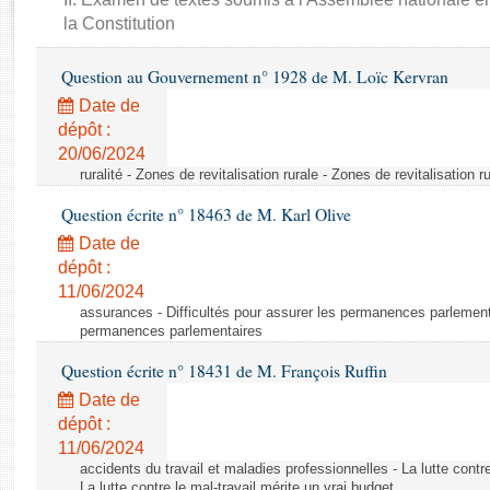
Rapports d'enquête
la Constitution
Rapports législatifs
Rapports sur l'application des lois
Question au Gouvernement n° 1928 de M. Loïc Kervran
Baromètre de l’application des lois
Date de
dépôt :
Dossiers législatifs
20/06/2024
ruralité - Zones de revitalisation rurale - Zones de revitalisation r
Budget et sécurité sociale
Questions écrites et orales
Question écrite n° 18463 de M. Karl Olive
Comptes rendus des débats
Date de
dépôt :
11/06/2024
assurances - Difficultés pour assurer les permanences parlementa
permanences parlementaires
Question écrite n° 18431 de M. François Ruffin
Date de
dépôt :
11/06/2024
accidents du travail et maladies professionnelles - La lutte contre
La lutte contre le mal-travail mérite un vrai budget