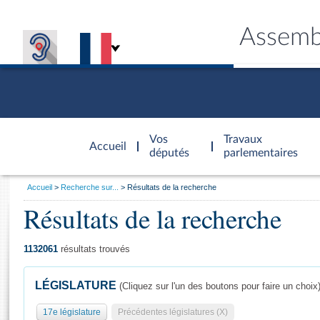
Assemb
Accèder à
la page
Vos
Travaux
Accueil
d'accueil
députés
parlementaires
Vous
Accueil
Recherche sur...
Résultats de la recherche
êtes
Résultats de la recherche
Général
ici
CONNEX
TRAVA
CONNA
DÉC
:
1132061
résultats trouvés
LÉGISLATURE
(Cliquez sur l'un des boutons pour faire un choix
17e législature
Précédentes législatures (X)