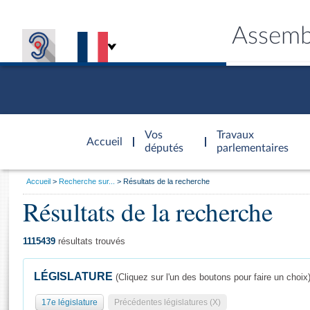
Assemb
Accèder à
la page
Vos
Travaux
Accueil
d'accueil
députés
parlementaires
Vous
Accueil
Recherche sur...
Résultats de la recherche
êtes
Résultats de la recherche
Général
ici
CONNEX
TRAVA
CONNA
DÉC
:
1115439
résultats trouvés
LÉGISLATURE
(Cliquez sur l'un des boutons pour faire un choix
17e législature
Précédentes législatures (X)