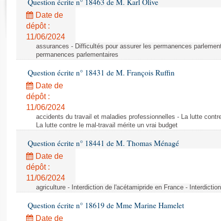
Question écrite n° 18463 de M. Karl Olive
Rapports d'enquête
Rapports législatifs
Date de
dépôt :
Rapports sur l'application des lois
11/06/2024
Baromètre de l’application des lois
assurances - Difficultés pour assurer les permanences parlementa
permanences parlementaires
Dossiers législatifs
Question écrite n° 18431 de M. François Ruffin
Budget et sécurité sociale
Date de
Questions écrites et orales
dépôt :
Comptes rendus des débats
11/06/2024
accidents du travail et maladies professionnelles - La lutte contre
La lutte contre le mal-travail mérite un vrai budget
Question écrite n° 18441 de M. Thomas Ménagé
Date de
dépôt :
11/06/2024
agriculture - Interdiction de l'acétamipride en France - Interdicti
Question écrite n° 18619 de Mme Marine Hamelet
Date de