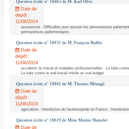
Question écrite n° 18463 de M. Karl Olive
Rapports d'enquête
Rapports législatifs
Date de
dépôt :
Rapports sur l'application des lois
11/06/2024
Baromètre de l’application des lois
assurances - Difficultés pour assurer les permanences parlementa
permanences parlementaires
Dossiers législatifs
Question écrite n° 18431 de M. François Ruffin
Budget et sécurité sociale
Date de
Questions écrites et orales
dépôt :
Comptes rendus des débats
11/06/2024
accidents du travail et maladies professionnelles - La lutte contre
La lutte contre le mal-travail mérite un vrai budget
Question écrite n° 18441 de M. Thomas Ménagé
Date de
dépôt :
11/06/2024
agriculture - Interdiction de l'acétamipride en France - Interdicti
Question écrite n° 18619 de Mme Marine Hamelet
Date de