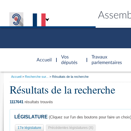
Assemb
Accèder à
la page
Vos
Travaux
Accueil
d'accueil
députés
parlementaires
Vous
Accueil
Recherche sur...
Résultats de la recherche
êtes
Résultats de la recherche
Général
ici
CONNEX
TRAVA
CONNA
DÉC
:
1117641
résultats trouvés
LÉGISLATURE
(Cliquez sur l'un des boutons pour faire un choix
17e législature
Précédentes législatures (X)