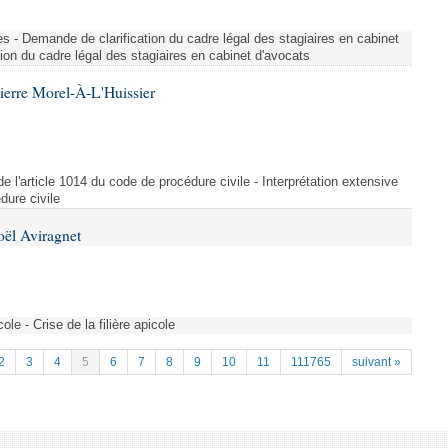
ues - Demande de clarification du cadre légal des stagiaires en cabinet
ion du cadre légal des stagiaires en cabinet d'avocats
ierre Morel-À-L'Huissier
 de l'article 1014 du code de procédure civile - Interprétation extensive
dure civile
oël Aviragnet
cole - Crise de la filière apicole
2
3
4
5
6
7
8
9
10
11
111765
suivant »