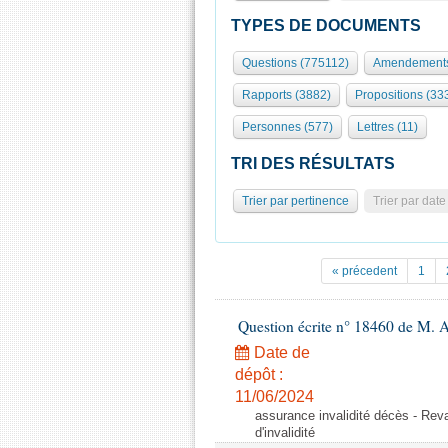
TYPES DE DOCUMENTS
Questions (775112)
Amendements
Rapports (3882)
Propositions (33
Personnes (577)
Lettres (11)
TRI DES RÉSULTATS
Trier par pertinence
Trier par date
« précedent
1
Question écrite n° 18460 de M. 
Date de
dépôt :
11/06/2024
assurance invalidité décès - Reval
d'invalidité