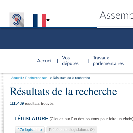
Assemb
Accèder à
la page
Vos
Travaux
Accueil
d'accueil
députés
parlementaires
Vous
Accueil
Recherche sur...
Résultats de la recherche
êtes
Résultats de la recherche
Général
ici
CONNEX
TRAVA
CONNA
DÉC
:
1115439
résultats trouvés
LÉGISLATURE
(Cliquez sur l'un des boutons pour faire un choix
17e législature
Précédentes législatures (X)