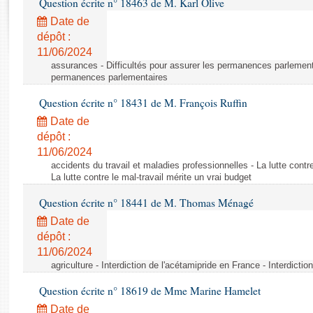
Question écrite n° 18463 de M. Karl Olive
Rapports d'enquête
Rapports législatifs
Date de
dépôt :
Rapports sur l'application des lois
11/06/2024
Baromètre de l’application des lois
assurances - Difficultés pour assurer les permanences parlementa
permanences parlementaires
Dossiers législatifs
Question écrite n° 18431 de M. François Ruffin
Budget et sécurité sociale
Date de
Questions écrites et orales
dépôt :
Comptes rendus des débats
11/06/2024
accidents du travail et maladies professionnelles - La lutte contre
La lutte contre le mal-travail mérite un vrai budget
Question écrite n° 18441 de M. Thomas Ménagé
Date de
dépôt :
11/06/2024
agriculture - Interdiction de l'acétamipride en France - Interdicti
Question écrite n° 18619 de Mme Marine Hamelet
Date de