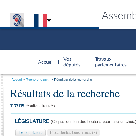
Assemb
Accèder à
la page
Vos
Travaux
Accueil
d'accueil
députés
parlementaires
Vous
Accueil
Recherche sur...
Résultats de la recherche
êtes
Résultats de la recherche
Général
ici
CONNEX
TRAVA
CONNA
DÉC
:
1133119
résultats trouvés
LÉGISLATURE
(Cliquez sur l'un des boutons pour faire un choix
17e législature
Précédentes législatures (X)