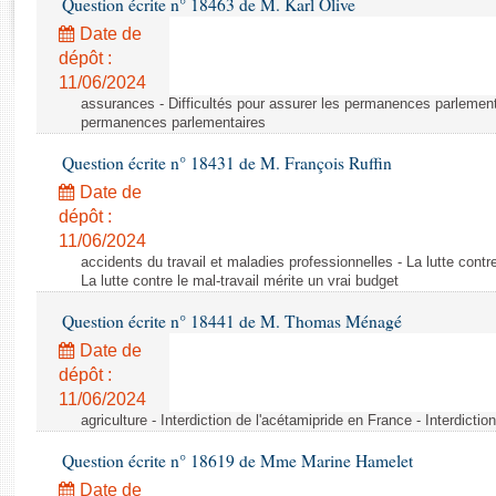
Question écrite n° 18463 de M. Karl Olive
Rapports d'enquête
Rapports législatifs
Date de
dépôt :
Rapports sur l'application des lois
11/06/2024
Baromètre de l’application des lois
assurances - Difficultés pour assurer les permanences parlementa
permanences parlementaires
Dossiers législatifs
Question écrite n° 18431 de M. François Ruffin
Budget et sécurité sociale
Date de
Questions écrites et orales
dépôt :
Comptes rendus des débats
11/06/2024
accidents du travail et maladies professionnelles - La lutte contre
La lutte contre le mal-travail mérite un vrai budget
Question écrite n° 18441 de M. Thomas Ménagé
Date de
dépôt :
11/06/2024
agriculture - Interdiction de l'acétamipride en France - Interdicti
Question écrite n° 18619 de Mme Marine Hamelet
Date de