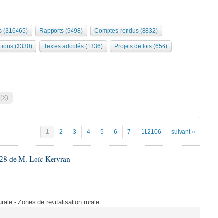
 (316465)
Rapports (9498)
Comptes-rendus (8832)
tions (3330)
Textes adoptés (1336)
Projets de lois (656)
 (X)
1
2
3
4
5
6
7
112106
suivant »
28 de M. Loïc Kervran
rurale - Zones de revitalisation rurale