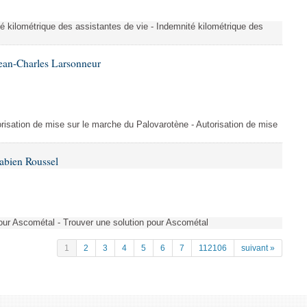
é kilométrique des assistantes de vie - Indemnité kilométrique des
ean-Charles Larsonneur
isation de mise sur le marche du Palovarotène - Autorisation de mise
abien Roussel
pour Ascométal - Trouver une solution pour Ascométal
1
2
3
4
5
6
7
112106
suivant »