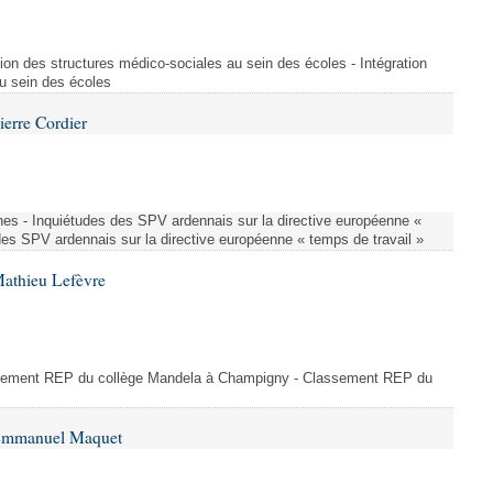
ion des structures médico-sociales au sein des écoles - Intégration
u sein des écoles
ierre Cordier
nes - Inquiétudes des SPV ardennais sur la directive européenne «
des SPV ardennais sur la directive européenne « temps de travail »
Mathieu Lefèvre
ssement REP du collège Mandela à Champigny - Classement REP du
 Emmanuel Maquet