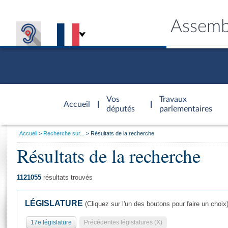
Assemb
Accèder à
la page
Vos
Travaux
Accueil
d'accueil
députés
parlementaires
Vous
Accueil
Recherche sur...
Résultats de la recherche
êtes
Résultats de la recherche
Général
ici
CONNEX
TRAVA
CONNA
DÉC
:
1121055
résultats trouvés
LÉGISLATURE
(Cliquez sur l'un des boutons pour faire un choix
17e législature
Précédentes législatures (X)