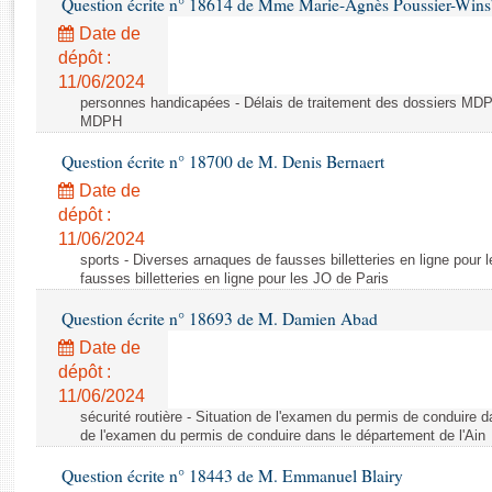
Question écrite n° 18614 de Mme Marie-Agnès Poussier-Win
Rapports d'enquête
Rapports législatifs
Date de
dépôt :
Rapports sur l'application des lois
11/06/2024
Baromètre de l’application des lois
personnes handicapées - Délais de traitement des dossiers MDPH
MDPH
Dossiers législatifs
Question écrite n° 18700 de M. Denis Bernaert
Budget et sécurité sociale
Date de
Questions écrites et orales
dépôt :
Comptes rendus des débats
11/06/2024
sports - Diverses arnaques de fausses billetteries en ligne pour
fausses billetteries en ligne pour les JO de Paris
Question écrite n° 18693 de M. Damien Abad
Date de
dépôt :
11/06/2024
sécurité routière - Situation de l'examen du permis de conduire d
de l'examen du permis de conduire dans le département de l'Ain
Question écrite n° 18443 de M. Emmanuel Blairy