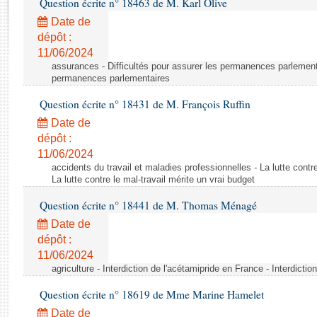
Question écrite n° 18463 de M. Karl Olive
Rapports d'enquête
Rapports législatifs
Date de
dépôt :
Rapports sur l'application des lois
11/06/2024
Baromètre de l’application des lois
assurances - Difficultés pour assurer les permanences parlementa
permanences parlementaires
Dossiers législatifs
Question écrite n° 18431 de M. François Ruffin
Budget et sécurité sociale
Date de
Questions écrites et orales
dépôt :
Comptes rendus des débats
11/06/2024
accidents du travail et maladies professionnelles - La lutte contre
La lutte contre le mal-travail mérite un vrai budget
Question écrite n° 18441 de M. Thomas Ménagé
Date de
dépôt :
11/06/2024
agriculture - Interdiction de l'acétamipride en France - Interdicti
Question écrite n° 18619 de Mme Marine Hamelet
Date de