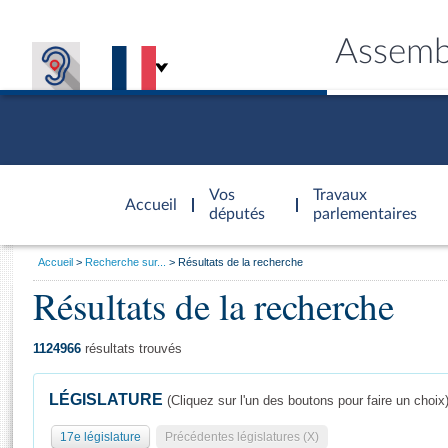
Assemb
Accèder à
la page
Vos
Travaux
Accueil
d'accueil
députés
parlementaires
Vous
Accueil
Recherche sur...
Résultats de la recherche
êtes
Résultats de la recherche
Général
ici
CONNEX
TRAVA
CONNA
DÉC
:
1124966
résultats trouvés
LÉGISLATURE
(Cliquez sur l'un des boutons pour faire un choix
17e législature
Précédentes législatures (X)