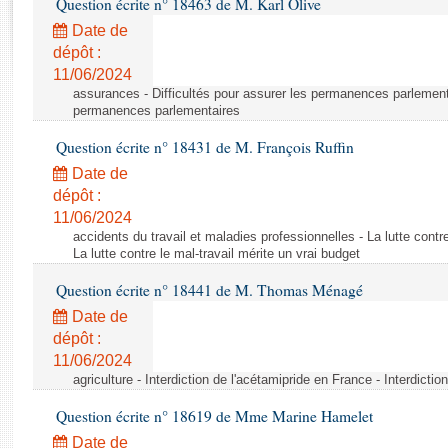
Question écrite n° 18463 de M. Karl Olive
Rapports d'enquête
Rapports législatifs
Date de
dépôt :
Rapports sur l'application des lois
11/06/2024
Baromètre de l’application des lois
assurances - Difficultés pour assurer les permanences parlementa
permanences parlementaires
Dossiers législatifs
Question écrite n° 18431 de M. François Ruffin
Budget et sécurité sociale
Date de
Questions écrites et orales
dépôt :
Comptes rendus des débats
11/06/2024
accidents du travail et maladies professionnelles - La lutte contre
La lutte contre le mal-travail mérite un vrai budget
Question écrite n° 18441 de M. Thomas Ménagé
Date de
dépôt :
11/06/2024
agriculture - Interdiction de l'acétamipride en France - Interdicti
Question écrite n° 18619 de Mme Marine Hamelet
Date de