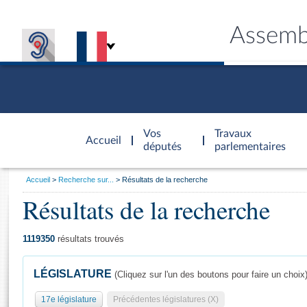
Assemb
Accèder à
la page
Vos
Travaux
Accueil
d'accueil
députés
parlementaires
Vous
Accueil
Recherche sur...
Résultats de la recherche
êtes
Résultats de la recherche
Général
ici
CONNEX
TRAVA
CONNA
DÉC
:
1119350
résultats trouvés
LÉGISLATURE
(Cliquez sur l'un des boutons pour faire un choix
17e législature
Précédentes législatures (X)