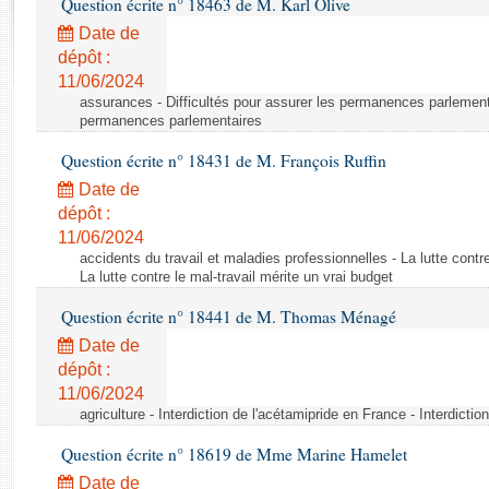
Question écrite n° 18463 de M. Karl Olive
Rapports d'enquête
Rapports législatifs
Date de
dépôt :
Rapports sur l'application des lois
11/06/2024
Baromètre de l’application des lois
assurances - Difficultés pour assurer les permanences parlementa
permanences parlementaires
Dossiers législatifs
Question écrite n° 18431 de M. François Ruffin
Budget et sécurité sociale
Date de
Questions écrites et orales
dépôt :
Comptes rendus des débats
11/06/2024
accidents du travail et maladies professionnelles - La lutte contre
La lutte contre le mal-travail mérite un vrai budget
Question écrite n° 18441 de M. Thomas Ménagé
Date de
dépôt :
11/06/2024
agriculture - Interdiction de l'acétamipride en France - Interdicti
Question écrite n° 18619 de Mme Marine Hamelet
Date de