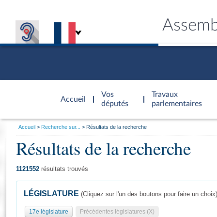
Assemb
Accèder à
la page
Vos
Travaux
Accueil
d'accueil
députés
parlementaires
Vous
Accueil
Recherche sur...
Résultats de la recherche
êtes
Résultats de la recherche
Général
ici
CONNEX
TRAVA
CONNA
DÉC
:
1121552
résultats trouvés
LÉGISLATURE
(Cliquez sur l'un des boutons pour faire un choix
17e législature
Précédentes législatures (X)