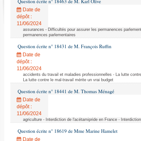
Question écrite n° 18463 de M. Karl Olive
Rapports d'enquête
Rapports législatifs
Date de
dépôt :
Rapports sur l'application des lois
11/06/2024
Baromètre de l’application des lois
assurances - Difficultés pour assurer les permanences parlementa
permanences parlementaires
Dossiers législatifs
Question écrite n° 18431 de M. François Ruffin
Budget et sécurité sociale
Date de
Questions écrites et orales
dépôt :
Comptes rendus des débats
11/06/2024
accidents du travail et maladies professionnelles - La lutte contre
La lutte contre le mal-travail mérite un vrai budget
Question écrite n° 18441 de M. Thomas Ménagé
Date de
dépôt :
11/06/2024
agriculture - Interdiction de l'acétamipride en France - Interdicti
Question écrite n° 18619 de Mme Marine Hamelet
Date de