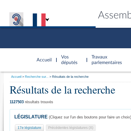
Assemb
Accèder à
la page
Vos
Travaux
Accueil
d'accueil
députés
parlementaires
Vous
Accueil
Recherche sur...
Résultats de la recherche
êtes
Résultats de la recherche
Général
ici
CONNEX
TRAVA
CONNA
DÉC
:
1127503
résultats trouvés
LÉGISLATURE
(Cliquez sur l'un des boutons pour faire un choix
17e législature
Précédentes législatures (X)