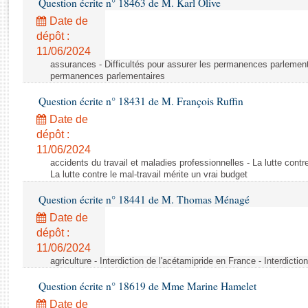
Question écrite n° 18463 de M. Karl Olive
Rapports d'enquête
Rapports législatifs
Date de
dépôt :
Rapports sur l'application des lois
11/06/2024
Baromètre de l’application des lois
assurances - Difficultés pour assurer les permanences parlementa
permanences parlementaires
Dossiers législatifs
Question écrite n° 18431 de M. François Ruffin
Budget et sécurité sociale
Date de
Questions écrites et orales
dépôt :
Comptes rendus des débats
11/06/2024
accidents du travail et maladies professionnelles - La lutte contre
La lutte contre le mal-travail mérite un vrai budget
Question écrite n° 18441 de M. Thomas Ménagé
Date de
dépôt :
11/06/2024
agriculture - Interdiction de l'acétamipride en France - Interdicti
Question écrite n° 18619 de Mme Marine Hamelet
Date de