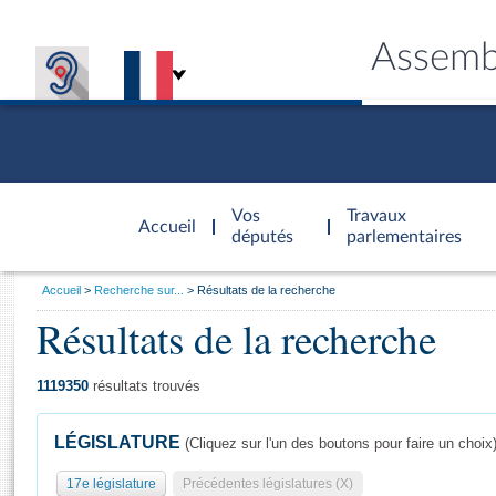
Assemb
Accèder à
la page
Vos
Travaux
Accueil
d'accueil
députés
parlementaires
Vous
Accueil
Recherche sur...
Résultats de la recherche
êtes
Résultats de la recherche
Général
ici
CONNEX
TRAVA
CONNA
DÉC
:
1119350
résultats trouvés
LÉGISLATURE
(Cliquez sur l'un des boutons pour faire un choix
17e législature
Précédentes législatures (X)