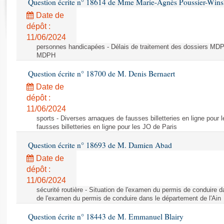
Question écrite n° 18614 de Mme Marie-Agnès Poussier-Win
Rapports d'enquête
Rapports législatifs
Date de
dépôt :
Rapports sur l'application des lois
11/06/2024
Baromètre de l’application des lois
personnes handicapées - Délais de traitement des dossiers MDPH
MDPH
Dossiers législatifs
Question écrite n° 18700 de M. Denis Bernaert
Budget et sécurité sociale
Date de
Questions écrites et orales
dépôt :
Comptes rendus des débats
11/06/2024
sports - Diverses arnaques de fausses billetteries en ligne pour
fausses billetteries en ligne pour les JO de Paris
Question écrite n° 18693 de M. Damien Abad
Date de
dépôt :
11/06/2024
sécurité routière - Situation de l'examen du permis de conduire d
de l'examen du permis de conduire dans le département de l'Ain
Question écrite n° 18443 de M. Emmanuel Blairy