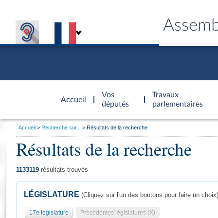
Assemb
Accèder à
la page
Vos
Travaux
Accueil
d'accueil
députés
parlementaires
Vous
Accueil
Recherche sur...
Résultats de la recherche
êtes
Résultats de la recherche
Général
ici
CONNEX
TRAVA
CONNA
DÉC
:
1133119
résultats trouvés
LÉGISLATURE
(Cliquez sur l'un des boutons pour faire un choix
17e législature
Précédentes législatures (X)