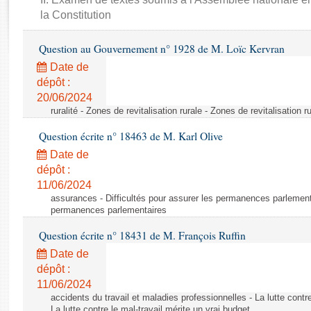
Rapports d'enquête
la Constitution
Rapports législatifs
Rapports sur l'application des lois
Question au Gouvernement n° 1928 de M. Loïc Kervran
Baromètre de l’application des lois
Date de
dépôt :
Dossiers législatifs
20/06/2024
ruralité - Zones de revitalisation rurale - Zones de revitalisation r
Budget et sécurité sociale
Questions écrites et orales
Question écrite n° 18463 de M. Karl Olive
Comptes rendus des débats
Date de
dépôt :
11/06/2024
assurances - Difficultés pour assurer les permanences parlementa
permanences parlementaires
Question écrite n° 18431 de M. François Ruffin
Date de
dépôt :
11/06/2024
accidents du travail et maladies professionnelles - La lutte contre
La lutte contre le mal-travail mérite un vrai budget