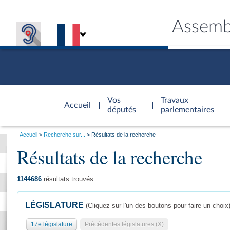
Assemb
Accèder à
la page
Vos
Travaux
Accueil
d'accueil
députés
parlementaires
Vous
Accueil
Recherche sur...
Résultats de la recherche
êtes
Résultats de la recherche
Général
ici
CONNEX
TRAVA
CONNA
DÉC
:
1144686
résultats trouvés
LÉGISLATURE
(Cliquez sur l'un des boutons pour faire un choix
17e législature
Précédentes législatures (X)