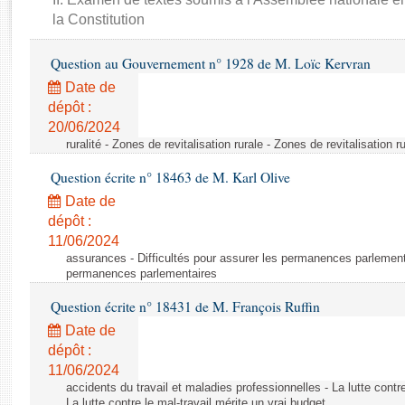
Rapports d'enquête
la Constitution
Rapports législatifs
Rapports sur l'application des lois
Question au Gouvernement n° 1928 de M. Loïc Kervran
Baromètre de l’application des lois
Date de
dépôt :
Dossiers législatifs
20/06/2024
ruralité - Zones de revitalisation rurale - Zones de revitalisation r
Budget et sécurité sociale
Questions écrites et orales
Question écrite n° 18463 de M. Karl Olive
Comptes rendus des débats
Date de
dépôt :
11/06/2024
assurances - Difficultés pour assurer les permanences parlementa
permanences parlementaires
Question écrite n° 18431 de M. François Ruffin
Date de
dépôt :
11/06/2024
accidents du travail et maladies professionnelles - La lutte contre
La lutte contre le mal-travail mérite un vrai budget