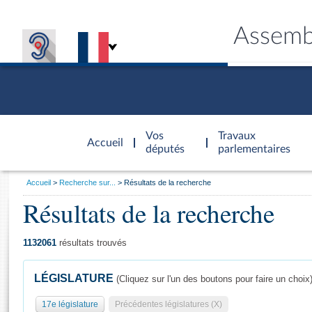
Assemb
Accèder à
la page
Vos
Travaux
Accueil
d'accueil
députés
parlementaires
Vous
Accueil
Recherche sur...
Résultats de la recherche
êtes
Résultats de la recherche
Général
ici
CONNEX
TRAVA
CONNA
DÉC
:
1132061
résultats trouvés
LÉGISLATURE
(Cliquez sur l'un des boutons pour faire un choix
17e législature
Précédentes législatures (X)