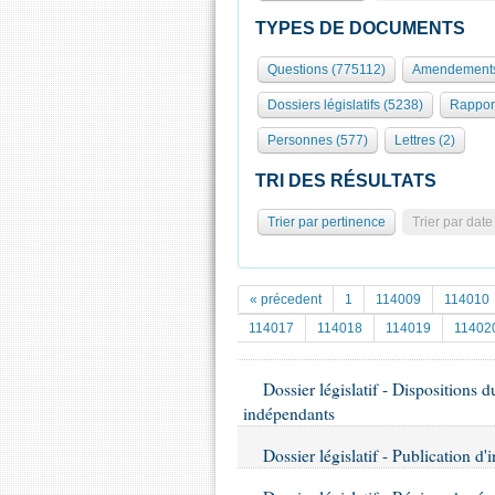
TYPES DE DOCUMENTS
Questions (775112)
Amendements
Dossiers législatifs (5238)
Rappor
Personnes (577)
Lettres (2)
TRI DES RÉSULTATS
Trier par pertinence
Trier par date
« précedent
1
114009
114010
114017
114018
114019
11402
Dossier législatif - Dispositions d
indépendants
Dossier législatif - Publication d'