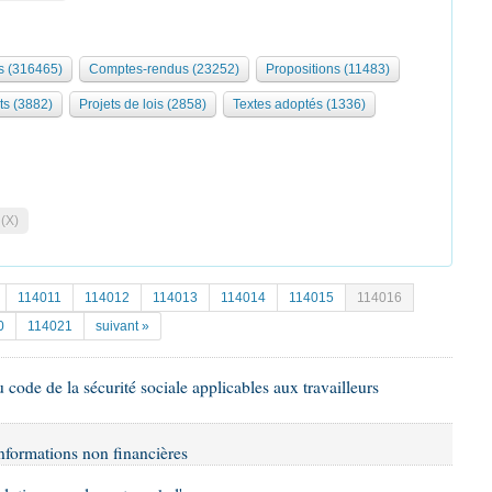
 (316465)
Comptes-rendus (23252)
Propositions (11483)
ts (3882)
Projets de lois (2858)
Textes adoptés (1336)
 (X)
114011
114012
114013
114014
114015
114016
0
114021
suivant »
u code de la sécurité sociale applicables aux travailleurs
informations non financières