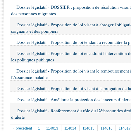
Rapports d'enquête
Dossier législatif - DOSSIER : proposition de résolution visant
Rapports législatifs
des personnes migrantes
Rapports sur l'application des lois
Baromètre de l’application des lois
Dossier législatif - Proposition de loi visant à abroger l'obliga
soignants et des pompiers
Dossiers législatifs
Dossier législatif - Proposition de loi tendant à reconnaître la p
Budget et sécurité sociale
Dossier législatif - Proposition de loi encadrant l'intervention 
Questions écrites et orales
les politiques publiques
Comptes rendus des débats
Dossier législatif - Proposition de loi visant le remboursement 
l'Assurance maladie
Dossier législatif - Proposition de loi visant à l'abrogation de la
Dossier législatif - Améliorer la protection des lanceurs d’alert
Dossier législatif - Renforcement du rôle du Défenseur des dro
d’alerte
« précedent
1
114013
114014
114015
114016
114017