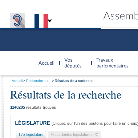
Assemb
Accèder à
la page
Vos
Travaux
Accueil
d'accueil
députés
parlementaires
Vous
Accueil
Recherche sur...
Résultats de la recherche
êtes
Résultats de la recherche
Général
ici
CONNEX
TRAVA
CONNA
DÉC
:
1140205
résultats trouvés
LÉGISLATURE
(Cliquez sur l'un des boutons pour faire un choix
17e législature
Précédentes législatures (X)