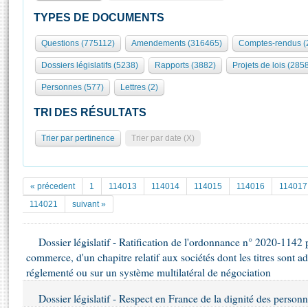
S'id
Présidence
Séance publique
Rôle et pouvoirs de l'Assemblée
Visiter l'Assemblée
TYPES DE DOCUMENTS
Fiches « Connaissance de l’Assemblée »
577 députés
Commissions et autres organes
Visite virtuelle du palais Bourbon
Questions (775112)
Amendements (316465)
Comptes-rendus (
Organisation de l'Assemblée
Groupes politiques
Europe et International
Assister à une séance
Mot
Dossiers législatifs (5238)
Rapports (3882)
Projets de lois (285
Présidence
Conférence des Présidents
Bureau
Collège des Ques
Élections législatives
Contrôle et évaluation
Accès des chercheurs à l’Assemblée
Personnes (577)
Lettres (2)
Congrès
Les évènements
S'inscrire
TRI DES RÉSULTATS
Pétitions
Statistiques et chiffres clés
Trier par pertinence
Trier par date (X)
Transparence et déontologie
Vous n'ave
Patrimoine
E
Documents de référence
La Bibliothèque
( Constitution | Règlement de l'Assemblée ... )
Documents parlementaires
« précedent
1
114013
114014
114015
114016
114017
Les archives
Projets de loi
114021
suivant »
Contacts et plan d'accès
Propositions de loi
Histoire
Photos libres de droit
Amendements
Dossier législatif - Ratification de l'ordonnance n° 2020-1142 
Juniors
Textes adoptés
commerce, d'un chapitre relatif aux sociétés dont les titres sont
Anciennes législatures
réglementé ou sur un système multilatéral de négociation
Liens vers les sites publics
Rapports d'information
Dossier législatif - Respect en France de la dignité des person