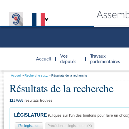
Assemb
Accèder à
la page
Vos
Travaux
Accueil
d'accueil
députés
parlementaires
Vous
Accueil
Recherche sur...
Résultats de la recherche
êtes
Résultats de la recherche
Général
ici
CONNEX
TRAVA
CONNA
DÉC
:
1137668
résultats trouvés
LÉGISLATURE
(Cliquez sur l'un des boutons pour faire un choix
17e législature
Précédentes législatures (X)