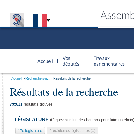
Assemb
Accèder à
la page
Vos
Travaux
Accueil
d'accueil
députés
parlementaires
Vous
Accueil
Recherche sur...
Résultats de la recherche
êtes
Résultats de la recherche
Général
ici
CONNEX
TRAVA
CONNA
DÉC
:
795621
résultats trouvés
LÉGISLATURE
(Cliquez sur l'un des boutons pour faire un choix
17e législature
Précédentes législatures (X)