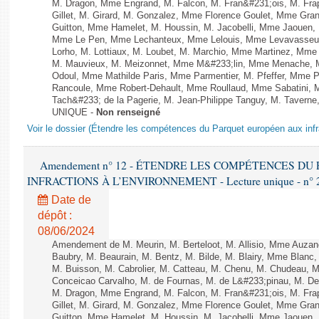
M. Dragon, Mme Engrand, M. Falcon, M. Fran&#231;ois, M. Frap
Gillet, M. Girard, M. Gonzalez, Mme Florence Goulet, Mme Grang
Guitton, Mme Hamelet, M. Houssin, M. Jacobelli, Mme Jaouen, 
Mme Le Pen, Mme Lechanteux, Mme Lelouis, Mme Levavasseur,
Lorho, M. Lottiaux, M. Loubet, M. Marchio, Mme Martinez, Mm
M. Mauvieux, M. Meizonnet, Mme M&#233;lin, Mme Menache, M
Odoul, Mme Mathilde Paris, Mme Parmentier, M. Pfeffer, Mme 
Rancoule, Mme Robert-Dehault, Mme Roullaud, Mme Sabatini, 
Tach&#233; de la Pagerie, M. Jean-Philippe Tanguy, M. Taverne, M.
UNIQUE -
Non renseigné
Voir le dossier (Étendre les compétences du Parquet européen aux infr
Amendement n° 12 - ÉTENDRE LES COMPÉTENCES D
INFRACTIONS À L’ENVIRONNEMENT - Lecture unique - n° 
Date de
dépôt :
08/06/2024
Amendement de M. Meurin, M. Berteloot, M. Allisio, Mme Auzano
Baubry, M. Beaurain, M. Bentz, M. Bilde, M. Blairy, Mme Blanc
M. Buisson, M. Cabrolier, M. Catteau, M. Chenu, M. Chudeau
Conceicao Carvalho, M. de Fournas, M. de L&#233;pinau, M. 
M. Dragon, Mme Engrand, M. Falcon, M. Fran&#231;ois, M. Frap
Gillet, M. Girard, M. Gonzalez, Mme Florence Goulet, Mme Grang
Guitton, Mme Hamelet, M. Houssin, M. Jacobelli, Mme Jaouen, 