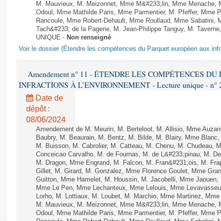
M. Mauvieux, M. Meizonnet, Mme M&#233;lin, Mme Menache, M
Odoul, Mme Mathilde Paris, Mme Parmentier, M. Pfeffer, Mme 
Rancoule, Mme Robert-Dehault, Mme Roullaud, Mme Sabatini, 
Tach&#233; de la Pagerie, M. Jean-Philippe Tanguy, M. Taverne, M.
UNIQUE -
Non renseigné
Voir le dossier (Étendre les compétences du Parquet européen aux infr
Amendement n° 11 - ÉTENDRE LES COMPÉTENCES D
INFRACTIONS À L’ENVIRONNEMENT - Lecture unique - n° 
Date de
dépôt :
08/06/2024
Amendement de M. Meurin, M. Berteloot, M. Allisio, Mme Auzano
Baubry, M. Beaurain, M. Bentz, M. Bilde, M. Blairy, Mme Blanc
M. Buisson, M. Cabrolier, M. Catteau, M. Chenu, M. Chudeau
Conceicao Carvalho, M. de Fournas, M. de L&#233;pinau, M. 
M. Dragon, Mme Engrand, M. Falcon, M. Fran&#231;ois, M. Frap
Gillet, M. Girard, M. Gonzalez, Mme Florence Goulet, Mme Grang
Guitton, Mme Hamelet, M. Houssin, M. Jacobelli, Mme Jaouen, 
Mme Le Pen, Mme Lechanteux, Mme Lelouis, Mme Levavasseur,
Lorho, M. Lottiaux, M. Loubet, M. Marchio, Mme Martinez, Mm
M. Mauvieux, M. Meizonnet, Mme M&#233;lin, Mme Menache, M
Odoul, Mme Mathilde Paris, Mme Parmentier, M. Pfeffer, Mme 