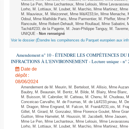
Mme Le Pen, Mme Lechanteux, Mme Lelouis, Mme Levavasseur,
Lorho, M. Lottiaux, M. Loubet, M. Marchio, Mme Martinez, Mm
M. Mauvieux, M. Meizonnet, Mme M&#233;lin, Mme Menache, M
Odoul, Mme Mathilde Paris, Mme Parmentier, M. Pfeffer, Mme 
Rancoule, Mme Robert-Dehault, Mme Roullaud, Mme Sabatini, 
Tach&#233; de la Pagerie, M. Jean-Philippe Tanguy, M. Taverne, M.
UNIQUE -
Non renseigné
Voir le dossier (Étendre les compétences du Parquet européen aux infr
Amendement n° 10 - ÉTENDRE LES COMPÉTENCES D
INFRACTIONS À L’ENVIRONNEMENT - Lecture unique - n° 
Date de
dépôt :
08/06/2024
Amendement de M. Meurin, M. Berteloot, M. Allisio, Mme Auzano
Baubry, M. Beaurain, M. Bentz, M. Bilde, M. Blairy, Mme Blanc
M. Buisson, M. Cabrolier, M. Catteau, M. Chenu, M. Chudeau
Conceicao Carvalho, M. de Fournas, M. de L&#233;pinau, M. 
M. Dragon, Mme Engrand, M. Falcon, M. Fran&#231;ois, M. Frap
Gillet, M. Girard, M. Gonzalez, Mme Florence Goulet, Mme Grang
Guitton, Mme Hamelet, M. Houssin, M. Jacobelli, Mme Jaouen, 
Mme Le Pen, Mme Lechanteux, Mme Lelouis, Mme Levavasseur,
Lorho, M. Lottiaux, M. Loubet, M. Marchio, Mme Martinez, Mm