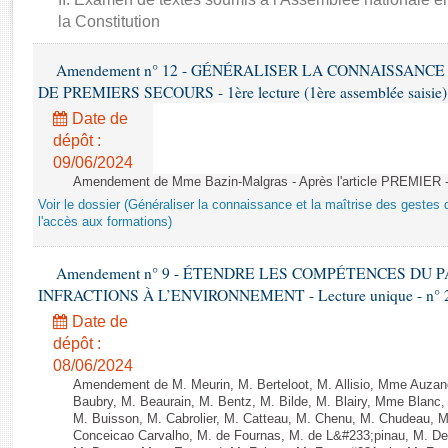
Rapports d'enquête
la Constitution
Rapports législatifs
Rapports sur l'application des lois
Amendement n° 12 - GÉNÉRALISER LA CONNAISSANCE
Baromètre de l’application des lois
DE PREMIERS SECOURS - 1ère lecture (1ère assemblée saisie) 
Date de
Dossiers législatifs
dépôt :
09/06/2024
Budget et sécurité sociale
Amendement de Mme Bazin-Malgras - Après l'article PREMIER 
Questions écrites et orales
Voir le dossier (Généraliser la connaissance et la maîtrise des gestes 
Comptes rendus des débats
l'accès aux formations)
Amendement n° 9 - ÉTENDRE LES COMPÉTENCES DU
INFRACTIONS À L’ENVIRONNEMENT - Lecture unique - n° 
Date de
dépôt :
08/06/2024
Amendement de M. Meurin, M. Berteloot, M. Allisio, Mme Auzano
Baubry, M. Beaurain, M. Bentz, M. Bilde, M. Blairy, Mme Blanc
M. Buisson, M. Cabrolier, M. Catteau, M. Chenu, M. Chudeau
Conceicao Carvalho, M. de Fournas, M. de L&#233;pinau, M. 