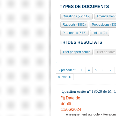
TYPES DE DOCUMENTS
Questions (775112)
Amendements
Rapports (3882)
Propositions (33
Personnes (577)
Lettres (2)
TRI DES RÉSULTATS
Trier par pertinence
Trier par date
« précedent
1
4
5
6
7
suivant »
Question écrite n° 18528 de M. C
Date de
dépôt :
11/06/2024
enseignement agricole - Revaloris