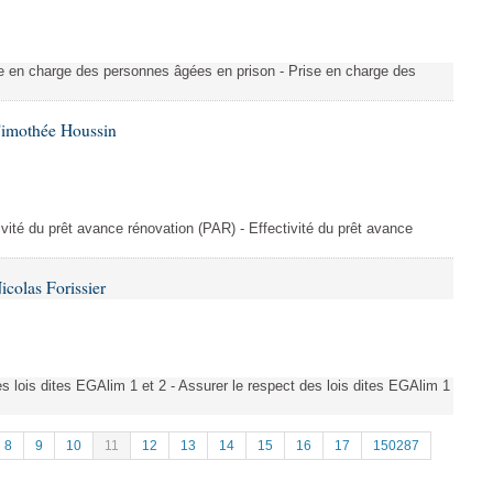
rise en charge des personnes âgées en prison - Prise en charge des
Timothée Houssin
tivité du prêt avance rénovation (PAR) - Effectivité du prêt avance
colas Forissier
des lois dites EGAlim 1 et 2 - Assurer le respect des lois dites EGAlim 1
8
9
10
11
12
13
14
15
16
17
150287