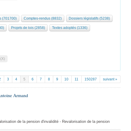
 (701700)
Comptes-rendus (8832)
Dossiers législatifs (5238)
30)
Projets de lois (2858)
Textes adoptés (1336)
 (X)
2
3
4
5
6
7
8
9
10
11
150287
suivant »
Antoine Armand
orisation de la pension d'invalidité - Revalorisation de la pension