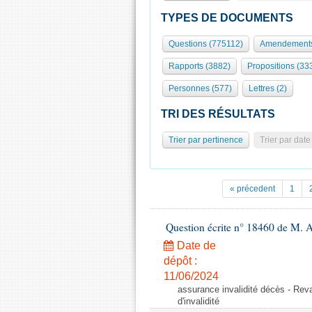
TYPES DE DOCUMENTS
Questions (775112)
Amendements
Rapports (3882)
Propositions (33
Personnes (577)
Lettres (2)
TRI DES RÉSULTATS
Trier par pertinence
Trier par date
« précedent
1
Question écrite n° 18460 de M. 
Date de
dépôt :
11/06/2024
assurance invalidité décès - Reval
d'invalidité