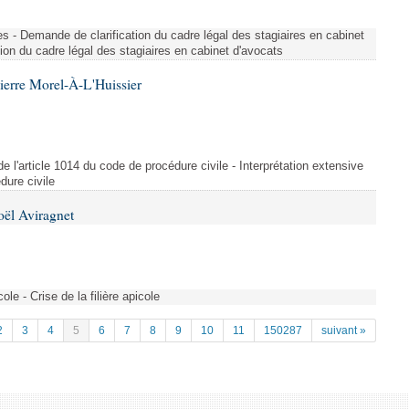
ues - Demande de clarification du cadre légal des stagiaires en cabinet
ion du cadre légal des stagiaires en cabinet d'avocats
ierre Morel-À-L'Huissier
 de l'article 1014 du code de procédure civile - Interprétation extensive
dure civile
oël Aviragnet
cole - Crise de la filière apicole
2
3
4
5
6
7
8
9
10
11
150287
suivant »