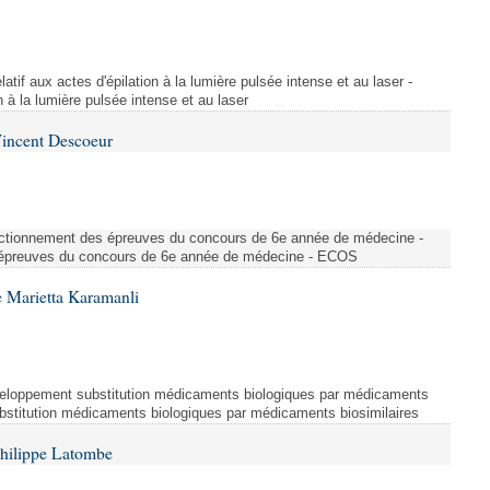
atif aux actes d'épilation à la lumière pulsée intense et au laser -
on à la lumière pulsée intense et au laser
Vincent Descoeur
nctionnement des épreuves du concours de 6e année de médecine -
épreuves du concours de 6e année de médecine - ECOS
 Marietta Karamanli
eloppement substitution médicaments biologiques par médicaments
bstitution médicaments biologiques par médicaments biosimilaires
Philippe Latombe