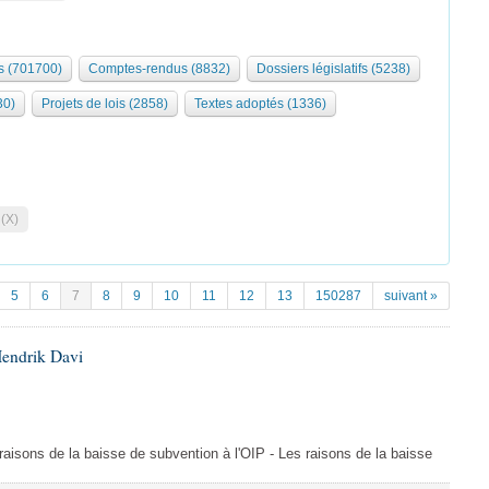
 (701700)
Comptes-rendus (8832)
Dossiers législatifs (5238)
30)
Projets de lois (2858)
Textes adoptés (1336)
 (X)
5
6
7
8
9
10
11
12
13
150287
suivant »
Hendrik Davi
s raisons de la baisse de subvention à l'OIP - Les raisons de la baisse