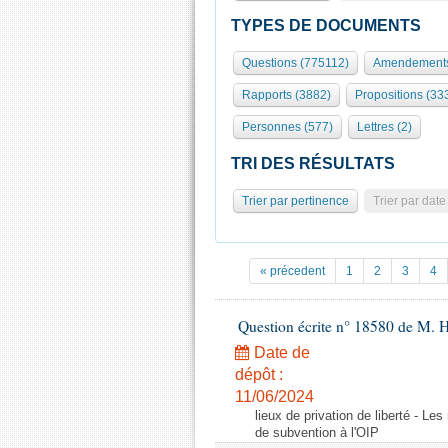
TYPES DE DOCUMENTS
Questions (775112)
Amendements
Rapports (3882)
Propositions (33
Personnes (577)
Lettres (2)
TRI DES RÉSULTATS
Trier par pertinence
Trier par date
« précedent
1
2
3
4
Question écrite n° 18580 de M. 
Date de
dépôt :
11/06/2024
lieux de privation de liberté - Le
de subvention à l'OIP