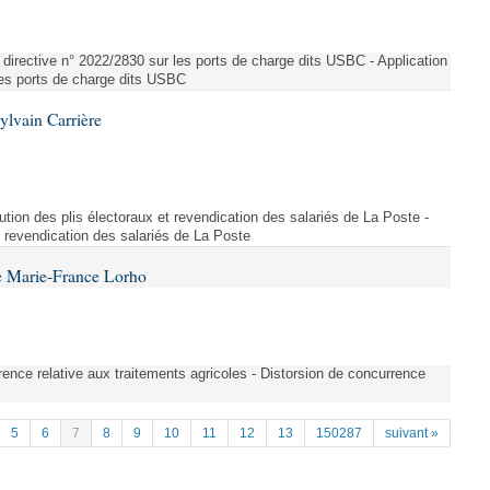
directive n° 2022/2830 sur les ports de charge dits USBC - Application
 les ports de charge dits USBC
ylvain Carrière
bution des plis électoraux et revendication des salariés de La Poste -
et revendication des salariés de La Poste
e Marie-France Lorho
rrence relative aux traitements agricoles - Distorsion de concurrence
5
6
7
8
9
10
11
12
13
150287
suivant »