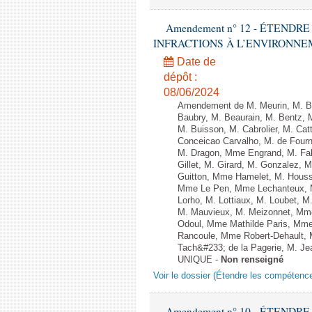
Amendement n° 12 - ÉTEND
INFRACTIONS À L’ENVIRONNEMENT
Date de
dépôt :
08/06/2024
Amendement de M. Meurin, M. Ber
Baubry, M. Beaurain, M. Bentz, 
M. Buisson, M. Cabrolier, M. C
Conceicao Carvalho, M. de Four
M. Dragon, Mme Engrand, M. Falc
Gillet, M. Girard, M. Gonzalez,
Guitton, Mme Hamelet, M. Houssi
Mme Le Pen, Mme Lechanteux, M
Lorho, M. Lottiaux, M. Loubet,
M. Mauvieux, M. Meizonnet, Mm
Odoul, Mme Mathilde Paris, Mme
Rancoule, Mme Robert-Dehault, 
Tach&#233; de la Pagerie, M. Jean
UNIQUE -
Non renseigné
Voir le dossier (Étendre les compétenc
Amendement n° 10 - ÉTEND