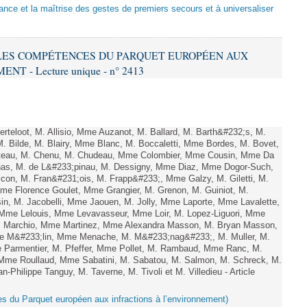
sance et la maîtrise des gestes de premiers secours et à universaliser
E LES COMPÉTENCES DU PARQUET EUROPÉEN AUX
 - Lecture unique - n° 2413
teloot, M. Allisio, Mme Auzanot, M. Ballard, M. Barth&#232;s, M.
M. Bilde, M. Blairy, Mme Blanc, M. Boccaletti, Mme Bordes, M. Bovet,
atteau, M. Chenu, M. Chudeau, Mme Colombier, Mme Cousin, Mme Da
nas, M. de L&#233;pinau, M. Dessigny, Mme Diaz, Mme Dogor-Such,
on, M. Fran&#231;ois, M. Frapp&#233;, Mme Galzy, M. Giletti, M.
 Mme Florence Goulet, Mme Grangier, M. Grenon, M. Guiniot, M.
n, M. Jacobelli, Mme Jaouen, M. Jolly, Mme Laporte, Mme Lavalette,
me Lelouis, Mme Levavasseur, Mme Loir, M. Lopez-Liguori, Mme
 M. Marchio, Mme Martinez, Mme Alexandra Masson, M. Bryan Masson,
e M&#233;lin, Mme Menache, M. M&#233;nag&#233;, M. Muller, M.
 Parmentier, M. Pfeffer, Mme Pollet, M. Rambaud, Mme Ranc, M.
Mme Roullaud, Mme Sabatini, M. Sabatou, M. Salmon, M. Schreck, M.
-Philippe Tanguy, M. Taverne, M. Tivoli et M. Villedieu - Article
es du Parquet européen aux infractions à l’environnement)