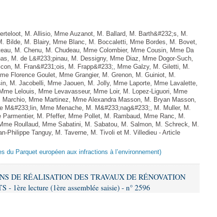
teloot, M. Allisio, Mme Auzanot, M. Ballard, M. Barth&#232;s, M.
M. Bilde, M. Blairy, Mme Blanc, M. Boccaletti, Mme Bordes, M. Bovet,
atteau, M. Chenu, M. Chudeau, Mme Colombier, Mme Cousin, Mme Da
nas, M. de L&#233;pinau, M. Dessigny, Mme Diaz, Mme Dogor-Such,
on, M. Fran&#231;ois, M. Frapp&#233;, Mme Galzy, M. Giletti, M.
 Mme Florence Goulet, Mme Grangier, M. Grenon, M. Guiniot, M.
n, M. Jacobelli, Mme Jaouen, M. Jolly, Mme Laporte, Mme Lavalette,
me Lelouis, Mme Levavasseur, Mme Loir, M. Lopez-Liguori, Mme
 M. Marchio, Mme Martinez, Mme Alexandra Masson, M. Bryan Masson,
e M&#233;lin, Mme Menache, M. M&#233;nag&#233;, M. Muller, M.
 Parmentier, M. Pfeffer, Mme Pollet, M. Rambaud, Mme Ranc, M.
Mme Roullaud, Mme Sabatini, M. Sabatou, M. Salmon, M. Schreck, M.
-Philippe Tanguy, M. Taverne, M. Tivoli et M. Villedieu - Article
es du Parquet européen aux infractions à l’environnement)
IONS DE RÉALISATION DES TRAVAUX DE RÉNOVATION
e lecture (1ère assemblée saisie) - n° 2596