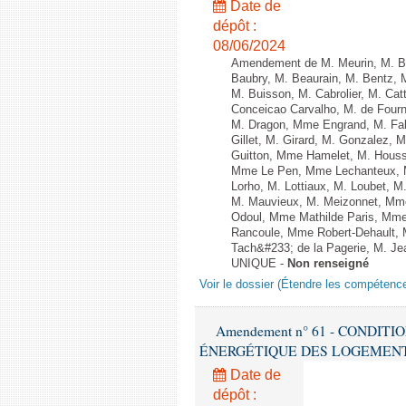
Date de
dépôt :
08/06/2024
Amendement de M. Meurin, M. Ber
Baubry, M. Beaurain, M. Bentz, 
M. Buisson, M. Cabrolier, M. C
Conceicao Carvalho, M. de Four
M. Dragon, Mme Engrand, M. Falc
Gillet, M. Girard, M. Gonzalez,
Guitton, Mme Hamelet, M. Houssi
Mme Le Pen, Mme Lechanteux, M
Lorho, M. Lottiaux, M. Loubet,
M. Mauvieux, M. Meizonnet, Mm
Odoul, Mme Mathilde Paris, Mme
Rancoule, Mme Robert-Dehault, 
Tach&#233; de la Pagerie, M. Jean
UNIQUE -
Non renseigné
Voir le dossier (Étendre les compétenc
Amendement n° 61 - CONDIT
ÉNERGÉTIQUE DES LOGEMENTS - 1èr
Date de
dépôt :