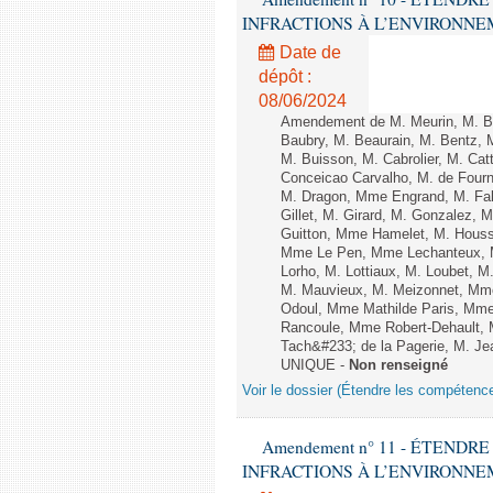
INFRACTIONS À L’ENVIRONNEMENT
Date de
dépôt :
08/06/2024
Amendement de M. Meurin, M. Ber
Baubry, M. Beaurain, M. Bentz, 
M. Buisson, M. Cabrolier, M. C
Conceicao Carvalho, M. de Four
M. Dragon, Mme Engrand, M. Falc
Gillet, M. Girard, M. Gonzalez,
Guitton, Mme Hamelet, M. Houssi
Mme Le Pen, Mme Lechanteux, M
Lorho, M. Lottiaux, M. Loubet,
M. Mauvieux, M. Meizonnet, Mm
Odoul, Mme Mathilde Paris, Mme
Rancoule, Mme Robert-Dehault, 
Tach&#233; de la Pagerie, M. Jean
UNIQUE -
Non renseigné
Voir le dossier (Étendre les compétenc
Amendement n° 11 - ÉTEND
INFRACTIONS À L’ENVIRONNEMENT