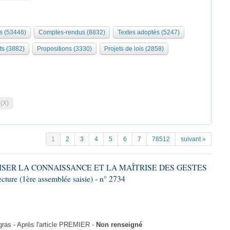
s (53446)
Comptes-rendus (8832)
Textes adoptés (5247)
ts (3882)
Propositions (3330)
Projets de lois (2858)
 (X)
1
2
3
4
5
6
7
78512
suivant »
ALISER LA CONNAISSANCE ET LA MAÎTRISE DES GESTES
re (1ère assemblée saisie) - n° 2734
as - Après l'article PREMIER -
Non renseigné