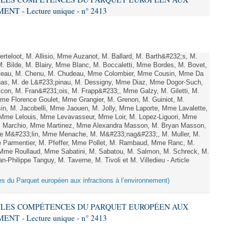
 - Lecture unique - n° 2413
teloot, M. Allisio, Mme Auzanot, M. Ballard, M. Barth&#232;s, M.
M. Bilde, M. Blairy, Mme Blanc, M. Boccaletti, Mme Bordes, M. Bovet,
atteau, M. Chenu, M. Chudeau, Mme Colombier, Mme Cousin, Mme Da
nas, M. de L&#233;pinau, M. Dessigny, Mme Diaz, Mme Dogor-Such,
on, M. Fran&#231;ois, M. Frapp&#233;, Mme Galzy, M. Giletti, M.
 Mme Florence Goulet, Mme Grangier, M. Grenon, M. Guiniot, M.
n, M. Jacobelli, Mme Jaouen, M. Jolly, Mme Laporte, Mme Lavalette,
me Lelouis, Mme Levavasseur, Mme Loir, M. Lopez-Liguori, Mme
 M. Marchio, Mme Martinez, Mme Alexandra Masson, M. Bryan Masson,
e M&#233;lin, Mme Menache, M. M&#233;nag&#233;, M. Muller, M.
 Parmentier, M. Pfeffer, Mme Pollet, M. Rambaud, Mme Ranc, M.
Mme Roullaud, Mme Sabatini, M. Sabatou, M. Salmon, M. Schreck, M.
-Philippe Tanguy, M. Taverne, M. Tivoli et M. Villedieu - Article
es du Parquet européen aux infractions à l’environnement)
RE LES COMPÉTENCES DU PARQUET EUROPÉEN AUX
 - Lecture unique - n° 2413