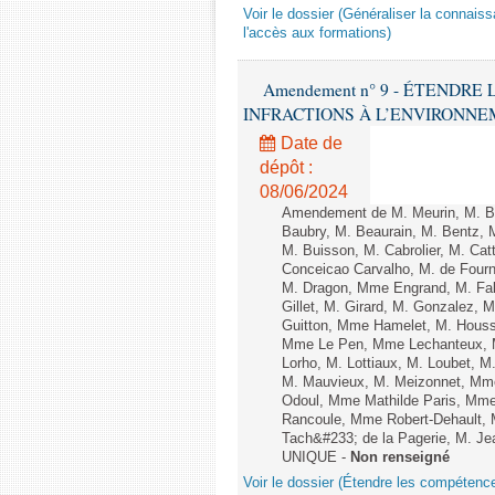
Voir le dossier (Généraliser la connais
l'accès aux formations)
Amendement n° 9 - ÉTENDR
INFRACTIONS À L’ENVIRONNEMENT
Date de
dépôt :
08/06/2024
Amendement de M. Meurin, M. Ber
Baubry, M. Beaurain, M. Bentz, 
M. Buisson, M. Cabrolier, M. C
Conceicao Carvalho, M. de Four
M. Dragon, Mme Engrand, M. Falc
Gillet, M. Girard, M. Gonzalez,
Guitton, Mme Hamelet, M. Houssi
Mme Le Pen, Mme Lechanteux, M
Lorho, M. Lottiaux, M. Loubet,
M. Mauvieux, M. Meizonnet, Mm
Odoul, Mme Mathilde Paris, Mme
Rancoule, Mme Robert-Dehault, 
Tach&#233; de la Pagerie, M. Jean
UNIQUE -
Non renseigné
Voir le dossier (Étendre les compétenc