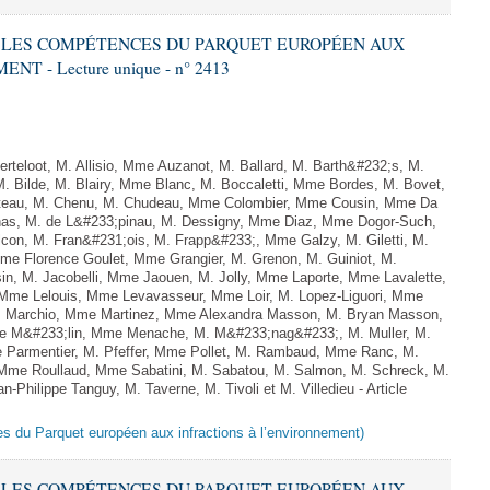
RE LES COMPÉTENCES DU PARQUET EUROPÉEN AUX
 - Lecture unique - n° 2413
teloot, M. Allisio, Mme Auzanot, M. Ballard, M. Barth&#232;s, M.
M. Bilde, M. Blairy, Mme Blanc, M. Boccaletti, Mme Bordes, M. Bovet,
atteau, M. Chenu, M. Chudeau, Mme Colombier, Mme Cousin, Mme Da
nas, M. de L&#233;pinau, M. Dessigny, Mme Diaz, Mme Dogor-Such,
on, M. Fran&#231;ois, M. Frapp&#233;, Mme Galzy, M. Giletti, M.
 Mme Florence Goulet, Mme Grangier, M. Grenon, M. Guiniot, M.
n, M. Jacobelli, Mme Jaouen, M. Jolly, Mme Laporte, Mme Lavalette,
me Lelouis, Mme Levavasseur, Mme Loir, M. Lopez-Liguori, Mme
 M. Marchio, Mme Martinez, Mme Alexandra Masson, M. Bryan Masson,
e M&#233;lin, Mme Menache, M. M&#233;nag&#233;, M. Muller, M.
 Parmentier, M. Pfeffer, Mme Pollet, M. Rambaud, Mme Ranc, M.
Mme Roullaud, Mme Sabatini, M. Sabatou, M. Salmon, M. Schreck, M.
-Philippe Tanguy, M. Taverne, M. Tivoli et M. Villedieu - Article
es du Parquet européen aux infractions à l’environnement)
RE LES COMPÉTENCES DU PARQUET EUROPÉEN AUX