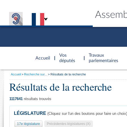
Assemb
Accèder à
la page
Vos
Travaux
Accueil
d'accueil
députés
parlementaires
Vous
Accueil
Recherche sur...
Résultats de la recherche
êtes
Résultats de la recherche
Général
ici
CONNEX
TRAVA
CONNA
DÉC
:
1117641
résultats trouvés
LÉGISLATURE
(Cliquez sur l'un des boutons pour faire un choix
17e législature
Précédentes législatures (X)