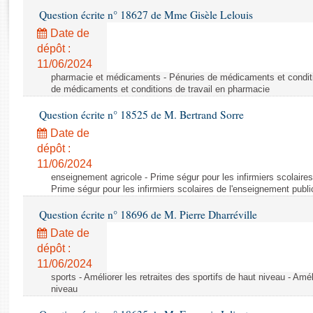
Rapports d'enquête
Question écrite n° 18627 de Mme Gisèle Lelouis
Rapports législatifs
Date de
Rapports sur l'application des lois
dépôt :
Baromètre de l’application des lois
11/06/2024
pharmacie et médicaments - Pénuries de médicaments et conditi
de médicaments et conditions de travail en pharmacie
Dossiers législatifs
Question écrite n° 18525 de M. Bertrand Sorre
Budget et sécurité sociale
Questions écrites et orales
Date de
dépôt :
Comptes rendus des débats
11/06/2024
enseignement agricole - Prime ségur pour les infirmiers scolaires
Prime ségur pour les infirmiers scolaires de l'enseignement publi
Question écrite n° 18696 de M. Pierre Dharréville
Date de
dépôt :
11/06/2024
sports - Améliorer les retraites des sportifs de haut niveau - Amél
niveau