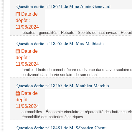
Rapports d'enquête
Question écrite n° 18671 de Mme Annie Genevard
Rapports législatifs
Date de
Rapports sur l'application des lois
dépôt :
Baromètre de l’application des lois
11/06/2024
retraites : généralités - Retraite - Sportifs de haut niveau - Retra
Dossiers législatifs
Question écrite n° 18555 de M. Max Mathiasin
Budget et sécurité sociale
Date de
Questions écrites et orales
dépôt :
Comptes rendus des débats
11/06/2024
famille - Droits du parent séparé ou divorcé dans la vie scolaire 
ou divorcé dans la vie scolaire de son enfant
Question écrite n° 18465 de M. Matthieu Marchio
Date de
dépôt :
11/06/2024
automobiles - Économie circulaire et réparabilité des batteries él
réparabilité des batteries électriques
Question écrite n° 18481 de M. Sébastien Chenu