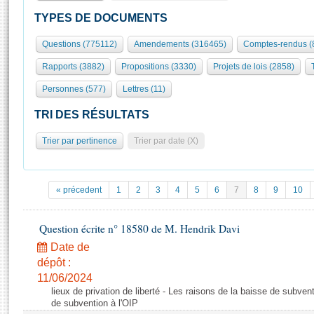
S'id
Présidence
Séance publique
Rôle et pouvoirs de l'Assemblée
Visiter l'Assemblée
TYPES DE DOCUMENTS
Fiches « Connaissance de l’Assemblée »
577 députés
Commissions et autres organes
Visite virtuelle du palais Bourbon
Questions (775112)
Amendements (316465)
Comptes-rendus (
Organisation de l'Assemblée
Groupes politiques
Europe et International
Assister à une séance
Mot
Rapports (3882)
Propositions (3330)
Projets de lois (2858)
Présidence
Conférence des Présidents
Bureau
Collège des Ques
Élections législatives
Contrôle et évaluation
Accès des chercheurs à l’Assemblée
Personnes (577)
Lettres (11)
Congrès
Les évènements
S'inscrire
TRI DES RÉSULTATS
Pétitions
Statistiques et chiffres clés
Trier par pertinence
Trier par date (X)
Transparence et déontologie
Vous n'ave
Patrimoine
E
Documents de référence
La Bibliothèque
( Constitution | Règlement de l'Assemblée ... )
Documents parlementaires
« précedent
1
2
3
4
5
6
7
8
9
10
Les archives
Projets de loi
Contacts et plan d'accès
Propositions de loi
Question écrite n° 18580 de M. Hendrik Davi
Histoire
Photos libres de droit
Amendements
Date de
Juniors
Textes adoptés
dépôt :
Anciennes législatures
11/06/2024
lieux de privation de liberté - Les raisons de la baisse de subven
Liens vers les sites publics
Rapports d'information
de subvention à l'OIP