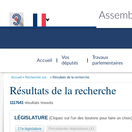
Assemb
Accèder à
la page
Vos
Travaux
Accueil
d'accueil
députés
parlementaires
Vous
Accueil
Recherche sur...
Résultats de la recherche
êtes
Résultats de la recherche
Général
ici
CONNEX
TRAVA
CONNA
DÉC
:
1117641
résultats trouvés
LÉGISLATURE
(Cliquez sur l'un des boutons pour faire un choix
17e législature
Précédentes législatures (X)