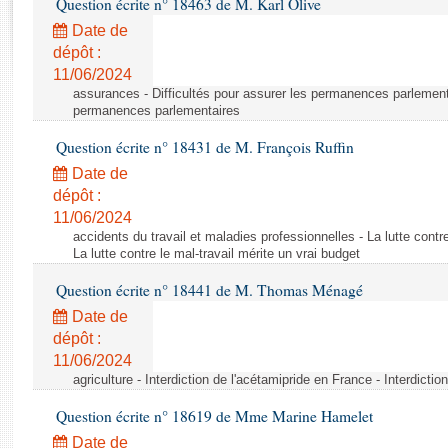
Question écrite n° 18463 de M. Karl Olive
Rapports d'enquête
Rapports législatifs
Date de
dépôt :
Rapports sur l'application des lois
11/06/2024
Baromètre de l’application des lois
assurances - Difficultés pour assurer les permanences parlementa
permanences parlementaires
Dossiers législatifs
Question écrite n° 18431 de M. François Ruffin
Budget et sécurité sociale
Date de
Questions écrites et orales
dépôt :
Comptes rendus des débats
11/06/2024
accidents du travail et maladies professionnelles - La lutte contre
La lutte contre le mal-travail mérite un vrai budget
Question écrite n° 18441 de M. Thomas Ménagé
Date de
dépôt :
11/06/2024
agriculture - Interdiction de l'acétamipride en France - Interdicti
Question écrite n° 18619 de Mme Marine Hamelet
Date de