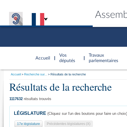
Assemb
Accèder à
la page
Vos
Travaux
Accueil
d'accueil
députés
parlementaires
Vous
Accueil
Recherche sur...
Résultats de la recherche
êtes
Résultats de la recherche
Général
ici
CONNEX
TRAVA
CONNA
DÉC
:
1117632
résultats trouvés
LÉGISLATURE
(Cliquez sur l'un des boutons pour faire un choix
17e législature
Précédentes législatures (X)