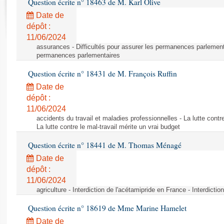
Question écrite n° 18463 de M. Karl Olive
Rapports d'enquête
Rapports législatifs
Date de
dépôt :
Rapports sur l'application des lois
11/06/2024
Baromètre de l’application des lois
assurances - Difficultés pour assurer les permanences parlementa
permanences parlementaires
Dossiers législatifs
Question écrite n° 18431 de M. François Ruffin
Budget et sécurité sociale
Date de
Questions écrites et orales
dépôt :
Comptes rendus des débats
11/06/2024
accidents du travail et maladies professionnelles - La lutte contre
La lutte contre le mal-travail mérite un vrai budget
Question écrite n° 18441 de M. Thomas Ménagé
Date de
dépôt :
11/06/2024
agriculture - Interdiction de l'acétamipride en France - Interdicti
Question écrite n° 18619 de Mme Marine Hamelet
Date de