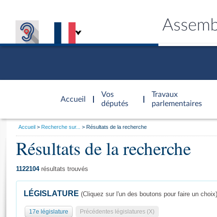
Assemb
Accèder à
la page
Vos
Travaux
Accueil
d'accueil
députés
parlementaires
Vous
Accueil
Recherche sur...
Résultats de la recherche
êtes
Résultats de la recherche
Général
ici
CONNEX
TRAVA
CONNA
DÉC
:
1122104
résultats trouvés
LÉGISLATURE
(Cliquez sur l'un des boutons pour faire un choix
17e législature
Précédentes législatures (X)