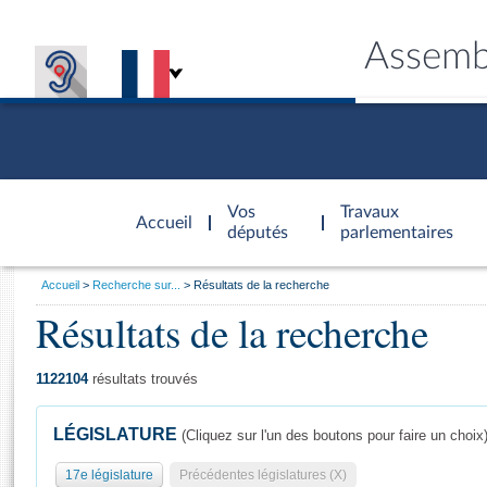
Assemb
Accèder à
la page
Vos
Travaux
Accueil
d'accueil
députés
parlementaires
Vous
Accueil
Recherche sur...
Résultats de la recherche
êtes
Résultats de la recherche
Général
ici
CONNEX
TRAVA
CONNA
DÉC
:
1122104
résultats trouvés
LÉGISLATURE
(Cliquez sur l'un des boutons pour faire un choix
17e législature
Précédentes législatures (X)