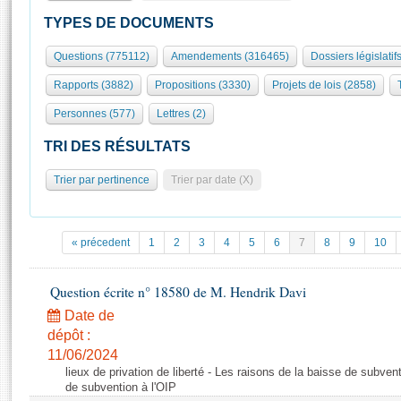
S'id
Présidence
Séance publique
Rôle et pouvoirs de l'Assemblée
Visiter l'Assemblée
TYPES DE DOCUMENTS
Fiches « Connaissance de l’Assemblée »
577 députés
Commissions et autres organes
Visite virtuelle du palais Bourbon
Questions (775112)
Amendements (316465)
Dossiers législatif
Organisation de l'Assemblée
Groupes politiques
Europe et International
Assister à une séance
Mot
Rapports (3882)
Propositions (3330)
Projets de lois (2858)
Présidence
Conférence des Présidents
Bureau
Collège des Ques
Élections législatives
Contrôle et évaluation
Accès des chercheurs à l’Assemblée
Personnes (577)
Lettres (2)
Congrès
Les évènements
S'inscrire
TRI DES RÉSULTATS
Pétitions
Statistiques et chiffres clés
Trier par pertinence
Trier par date (X)
Transparence et déontologie
Vous n'ave
Patrimoine
E
Documents de référence
La Bibliothèque
( Constitution | Règlement de l'Assemblée ... )
Documents parlementaires
« précedent
1
2
3
4
5
6
7
8
9
10
Les archives
Projets de loi
Contacts et plan d'accès
Propositions de loi
Question écrite n° 18580 de M. Hendrik Davi
Histoire
Photos libres de droit
Amendements
Date de
Juniors
Textes adoptés
dépôt :
Anciennes législatures
11/06/2024
lieux de privation de liberté - Les raisons de la baisse de subven
Liens vers les sites publics
Rapports d'information
de subvention à l'OIP