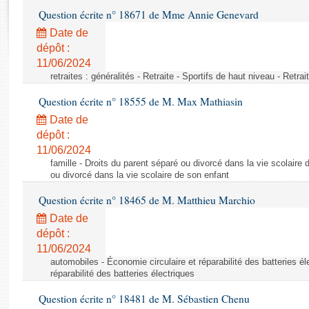
Rapports d'enquête
Question écrite n° 18671 de Mme Annie Genevard
Rapports législatifs
Date de
Rapports sur l'application des lois
dépôt :
Baromètre de l’application des lois
11/06/2024
retraites : généralités - Retraite - Sportifs de haut niveau - Retra
Dossiers législatifs
Question écrite n° 18555 de M. Max Mathiasin
Budget et sécurité sociale
Date de
Questions écrites et orales
dépôt :
Comptes rendus des débats
11/06/2024
famille - Droits du parent séparé ou divorcé dans la vie scolaire 
ou divorcé dans la vie scolaire de son enfant
Question écrite n° 18465 de M. Matthieu Marchio
Date de
dépôt :
11/06/2024
automobiles - Économie circulaire et réparabilité des batteries él
réparabilité des batteries électriques
Question écrite n° 18481 de M. Sébastien Chenu