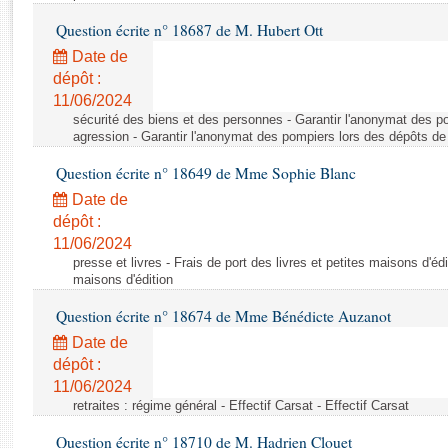
Rapports d'enquête
Question écrite n° 18687 de M. Hubert Ott
Rapports législatifs
Rapports sur l'application des lois
Date de
dépôt :
Baromètre de l’application des lois
11/06/2024
sécurité des biens et des personnes - Garantir l'anonymat des p
Dossiers législatifs
agression - Garantir l'anonymat des pompiers lors des dépôts de
Budget et sécurité sociale
Question écrite n° 18649 de Mme Sophie Blanc
Questions écrites et orales
Date de
Comptes rendus des débats
dépôt :
11/06/2024
presse et livres - Frais de port des livres et petites maisons d'édi
maisons d'édition
Question écrite n° 18674 de Mme Bénédicte Auzanot
Date de
dépôt :
11/06/2024
retraites : régime général - Effectif Carsat - Effectif Carsat
Question écrite n° 18710 de M. Hadrien Clouet