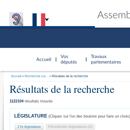
Assemb
Accèder à
la page
Vos
Travaux
Accueil
d'accueil
députés
parlementaires
Vous
Accueil
Recherche sur...
Résultats de la recherche
êtes
Résultats de la recherche
Général
ici
CONNEX
TRAVA
CONNA
DÉC
:
1122104
résultats trouvés
LÉGISLATURE
(Cliquez sur l'un des boutons pour faire un choix
17e législature
Précédentes législatures (X)