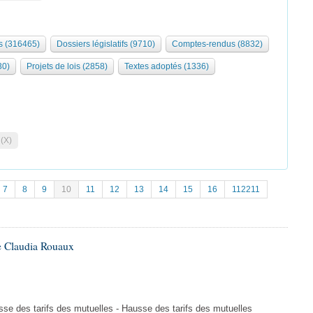
 (316465)
Dossiers législatifs (9710)
Comptes-rendus (8832)
30)
Projets de lois (2858)
Textes adoptés (1336)
 (X)
7
8
9
10
11
12
13
14
15
16
112211
e Claudia Rouaux
e des tarifs des mutuelles - Hausse des tarifs des mutuelles