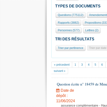
TYPES DE DOCUMENTS
Questions (775112)
Amendements
Rapports (3882)
Propositions (33
Personnes (577)
Lettres (2)
TRI DES RÉSULTATS
Trier par pertinence
Trier par date
« précedent
1
3
4
5
6
suivant »
Question écrite n° 18459 de Mm
Date de
dépôt :
11/06/2024
assurance complémentaire - Hauss