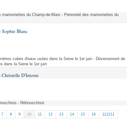
es marionnettes du Champ-de-Mars - Pérennité des marionnettes du
e Sophie Blanc
mètres cubes d'eaux usées dans la Seine le 1er juin - Déversement de
 dans la Seine le 1er juin
Christelle D'Intorni
oschisis - Rétinoschisis
7
8
9
10
11
12
13
14
15
16
112211