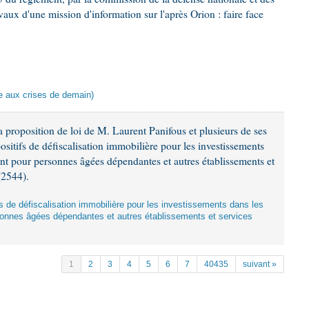
aux d'une mission d'information sur l'après Orion : faire face
ace aux crises de demain)
 proposition de loi de M. Laurent Panifous et plusieurs de ses
ositifs de défiscalisation immobilière pour les investissements
nt pour personnes âgées dépendantes et autres établissements et
(2544).
ifs de défiscalisation immobilière pour les investissements dans les
onnes âgées dépendantes et autres établissements et services
1
2
3
4
5
6
7
40435
suivant »