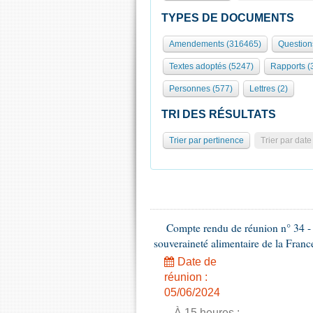
TYPES DE DOCUMENTS
Amendements (316465)
Question
Textes adoptés (5247)
Rapports (
Personnes (577)
Lettres (2)
TRI DES RÉSULTATS
Trier par pertinence
Trier par date
Compte rendu de réunion n° 34 - C
souveraineté alimentaire de la Franc
Date de
réunion :
05/06/2024
- À 15 heures :