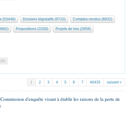
s (53446)
Dossiers législatifs (9710)
Comptes-rendus (8832)
3882)
Propositions (3330)
Projets de lois (2858)
 (X)
1
2
3
4
5
6
7
40435
suivant »
ommission d'enquête visant à établir les raisons de la perte de
e