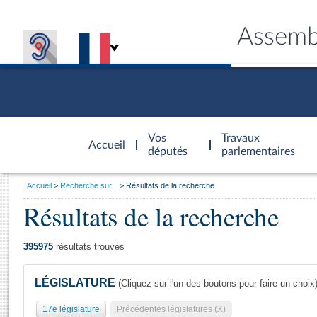
Assemb
Accèder à
la page
Vos
Travaux
Accueil
d'accueil
députés
parlementaires
Vous
Accueil
Recherche sur...
Résultats de la recherche
êtes
Résultats de la recherche
Général
ici
CONNEX
TRAVA
CONNA
DÉC
:
395975
résultats trouvés
LÉGISLATURE
(Cliquez sur l'un des boutons pour faire un choix
17e législature
Précédentes législatures (X)