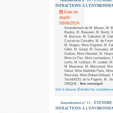
INFRACTIONS À L’ENVIRONNEMENT
Date de
dépôt :
08/06/2024
Amendement de M. Meurin, M. Ber
Baubry, M. Beaurain, M. Bentz, 
M. Buisson, M. Cabrolier, M. C
Conceicao Carvalho, M. de Four
M. Dragon, Mme Engrand, M. Falc
Gillet, M. Girard, M. Gonzalez,
Guitton, Mme Hamelet, M. Houssi
Mme Le Pen, Mme Lechanteux, M
Lorho, M. Lottiaux, M. Loubet,
M. Mauvieux, M. Meizonnet, Mm
Odoul, Mme Mathilde Paris, Mme
Rancoule, Mme Robert-Dehault, 
Tach&#233; de la Pagerie, M. Jean
UNIQUE -
Non renseigné
Voir le dossier (Étendre les compétenc
Amendement n° 11 - ÉTEND
INFRACTIONS À L’ENVIRONNEMENT