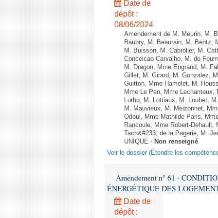
Date de
dépôt :
08/06/2024
Amendement de M. Meurin, M. Ber
Baubry, M. Beaurain, M. Bentz, 
M. Buisson, M. Cabrolier, M. C
Conceicao Carvalho, M. de Four
M. Dragon, Mme Engrand, M. Falc
Gillet, M. Girard, M. Gonzalez,
Guitton, Mme Hamelet, M. Houssi
Mme Le Pen, Mme Lechanteux, M
Lorho, M. Lottiaux, M. Loubet,
M. Mauvieux, M. Meizonnet, Mm
Odoul, Mme Mathilde Paris, Mme
Rancoule, Mme Robert-Dehault, 
Tach&#233; de la Pagerie, M. Jean
UNIQUE -
Non renseigné
Voir le dossier (Étendre les compétenc
Amendement n° 61 - CONDIT
ÉNERGÉTIQUE DES LOGEMENTS - 1èr
Date de
dépôt :