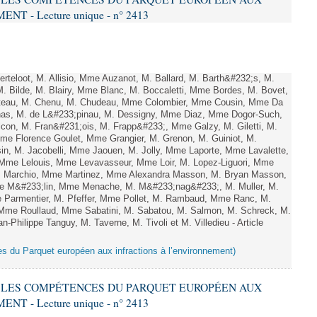
 - Lecture unique - n° 2413
teloot, M. Allisio, Mme Auzanot, M. Ballard, M. Barth&#232;s, M.
M. Bilde, M. Blairy, Mme Blanc, M. Boccaletti, Mme Bordes, M. Bovet,
atteau, M. Chenu, M. Chudeau, Mme Colombier, Mme Cousin, Mme Da
nas, M. de L&#233;pinau, M. Dessigny, Mme Diaz, Mme Dogor-Such,
on, M. Fran&#231;ois, M. Frapp&#233;, Mme Galzy, M. Giletti, M.
 Mme Florence Goulet, Mme Grangier, M. Grenon, M. Guiniot, M.
n, M. Jacobelli, Mme Jaouen, M. Jolly, Mme Laporte, Mme Lavalette,
me Lelouis, Mme Levavasseur, Mme Loir, M. Lopez-Liguori, Mme
 M. Marchio, Mme Martinez, Mme Alexandra Masson, M. Bryan Masson,
e M&#233;lin, Mme Menache, M. M&#233;nag&#233;, M. Muller, M.
 Parmentier, M. Pfeffer, Mme Pollet, M. Rambaud, Mme Ranc, M.
Mme Roullaud, Mme Sabatini, M. Sabatou, M. Salmon, M. Schreck, M.
-Philippe Tanguy, M. Taverne, M. Tivoli et M. Villedieu - Article
es du Parquet européen aux infractions à l’environnement)
RE LES COMPÉTENCES DU PARQUET EUROPÉEN AUX
 - Lecture unique - n° 2413