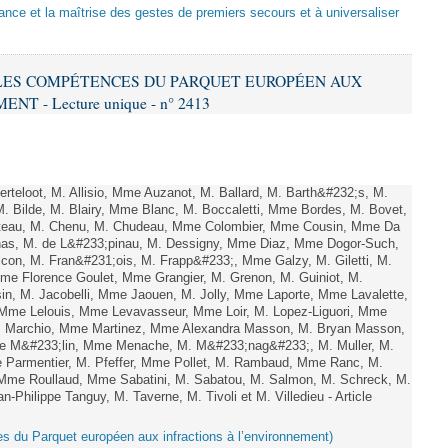
sance et la maîtrise des gestes de premiers secours et à universaliser
E LES COMPÉTENCES DU PARQUET EUROPÉEN AUX
 - Lecture unique - n° 2413
teloot, M. Allisio, Mme Auzanot, M. Ballard, M. Barth&#232;s, M.
M. Bilde, M. Blairy, Mme Blanc, M. Boccaletti, Mme Bordes, M. Bovet,
atteau, M. Chenu, M. Chudeau, Mme Colombier, Mme Cousin, Mme Da
nas, M. de L&#233;pinau, M. Dessigny, Mme Diaz, Mme Dogor-Such,
on, M. Fran&#231;ois, M. Frapp&#233;, Mme Galzy, M. Giletti, M.
 Mme Florence Goulet, Mme Grangier, M. Grenon, M. Guiniot, M.
n, M. Jacobelli, Mme Jaouen, M. Jolly, Mme Laporte, Mme Lavalette,
me Lelouis, Mme Levavasseur, Mme Loir, M. Lopez-Liguori, Mme
 M. Marchio, Mme Martinez, Mme Alexandra Masson, M. Bryan Masson,
e M&#233;lin, Mme Menache, M. M&#233;nag&#233;, M. Muller, M.
 Parmentier, M. Pfeffer, Mme Pollet, M. Rambaud, Mme Ranc, M.
Mme Roullaud, Mme Sabatini, M. Sabatou, M. Salmon, M. Schreck, M.
-Philippe Tanguy, M. Taverne, M. Tivoli et M. Villedieu - Article
es du Parquet européen aux infractions à l’environnement)