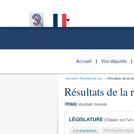
Accèder à
la page
Accueil
Vos députés
d'accueil
Vous
Accueil
Recherche sur...
Résultats de la r
êtes
Présiden
Séance p
Rôle et p
Visiter l
Résultats de la 
Général
ici
CONNEXION & INSCRIPTION
CONNAÎTRE L'ASSEMBLÉE
VOS DÉPUTÉS
Fiches « C
:
DÉCOUVRIR LES LIEUX
577 dépu
Commissi
Visite vi
TRAVAUX PARLEMENTAIRES
Organisa
Groupes 
Europe et
Assister
785682
résultats trouvés
Présidenc
Élections
Contrôle
Accès de
Bureau
Co
l’Assemb
LÉGISLATURE
(Cliquez sur l'un 
Congrès
Les évèn
Pétitions
17e législature
Précédentes législ