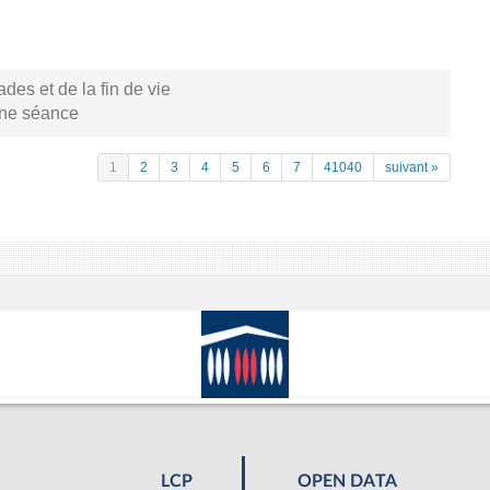
s et de la fin de vie
aine séance
1
2
3
4
5
6
7
41040
suivant »
LCP
OPEN DATA