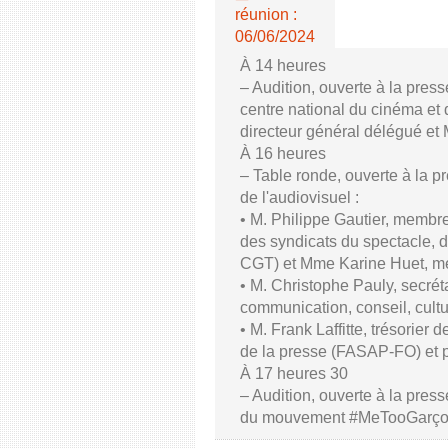
réunion :
06/06/2024
À 14 heures
– Audition, ouverte à la pres
centre national du cinéma et 
directeur général délégué et
À 16 heures
– Table ronde, ouverte à la p
de l'audiovisuel :
• M. Philippe Gautier, membre
des syndicats du spectacle, d
CGT) et Mme Karine Huet, m
• M. Christophe Pauly, secrét
communication, conseil, cul
• M. Frank Laffitte, trésorier 
de la presse (FASAP-FO) et 
À 17 heures 30
– Audition, ouverte à la press
du mouvement #MeTooGarç