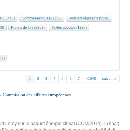
s (53446)
Comptes-rendus (23252)
Dossiers législatifs (5238)
30)
Projets de lois (2858)
Textes adoptés (1336)
 (X)
1
2
3
4
5
6
7
41040
suivant »
- Commission des affaires européennes
d Leroy sur le paquet énergie climat (COM(2014) 15 final)
 l'Assemblée nationale en application de l'article 88-4 de