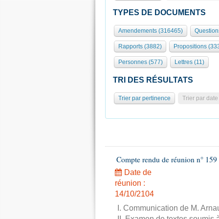
TYPES DE DOCUMENTS
Amendements (316465)
Question
Rapports (3882)
Propositions (33
Personnes (577)
Lettres (11)
TRI DES RÉSULTATS
Trier par pertinence
Trier par date
Compte rendu de réunion n° 159 
Date de
réunion :
14/10/2104
I. Communication de M. Arnau
II. Examen de textes soumis à