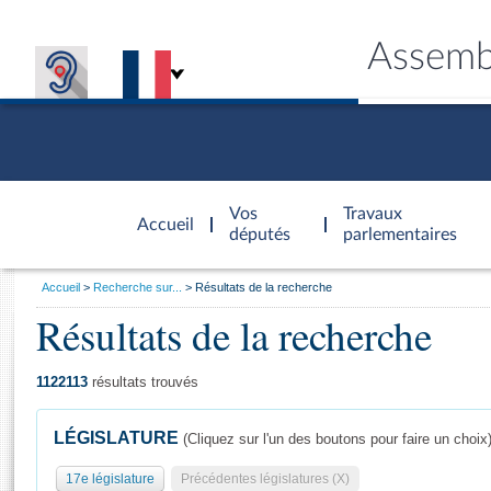
Assemb
Accèder à
la page
Vos
Travaux
Accueil
d'accueil
députés
parlementaires
Vous
Accueil
Recherche sur...
Résultats de la recherche
êtes
Résultats de la recherche
Général
ici
CONNEX
TRAVA
CONNA
DÉC
:
1122113
résultats trouvés
LÉGISLATURE
(Cliquez sur l'un des boutons pour faire un choix
17e législature
Précédentes législatures (X)