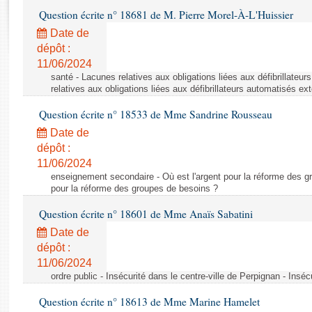
Rapports d'enquête
Question écrite n° 18681 de M. Pierre Morel-À-L'Huissier
Rapports législatifs
Date de
Rapports sur l'application des lois
dépôt :
Baromètre de l’application des lois
11/06/2024
santé - Lacunes relatives aux obligations liées aux défibrillateu
relatives aux obligations liées aux défibrillateurs automatisés ex
Dossiers législatifs
Question écrite n° 18533 de Mme Sandrine Rousseau
Budget et sécurité sociale
Questions écrites et orales
Date de
dépôt :
Comptes rendus des débats
11/06/2024
enseignement secondaire - Où est l'argent pour la réforme des gr
pour la réforme des groupes de besoins ?
Question écrite n° 18601 de Mme Anaïs Sabatini
Date de
dépôt :
11/06/2024
ordre public - Insécurité dans le centre-ville de Perpignan - Inséc
Question écrite n° 18613 de Mme Marine Hamelet