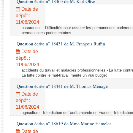
Question écrite n° 18463 de M. Karl Olive
Rapports d'enquête
Rapports législatifs
Date de
dépôt :
Rapports sur l'application des lois
11/06/2024
Baromètre de l’application des lois
assurances - Difficultés pour assurer les permanences parlementa
permanences parlementaires
Dossiers législatifs
Question écrite n° 18431 de M. François Ruffin
Budget et sécurité sociale
Date de
Questions écrites et orales
dépôt :
Comptes rendus des débats
11/06/2024
accidents du travail et maladies professionnelles - La lutte contre
La lutte contre le mal-travail mérite un vrai budget
Question écrite n° 18441 de M. Thomas Ménagé
Date de
dépôt :
11/06/2024
agriculture - Interdiction de l'acétamipride en France - Interdicti
Question écrite n° 18619 de Mme Marine Hamelet
Date de