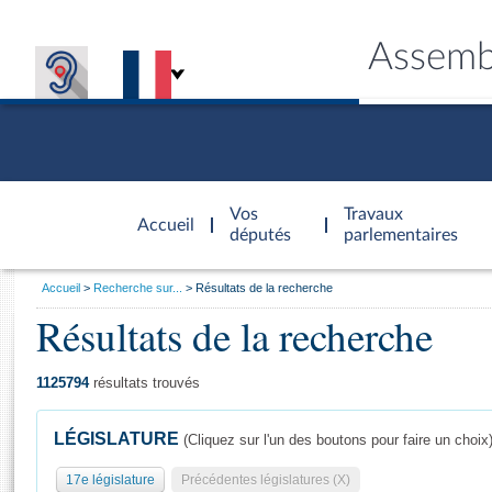
Assemb
Accèder à
la page
Vos
Travaux
Accueil
d'accueil
députés
parlementaires
Vous
Accueil
Recherche sur...
Résultats de la recherche
êtes
Résultats de la recherche
Général
ici
CONNEX
TRAVA
CONNA
DÉC
:
1125794
résultats trouvés
LÉGISLATURE
(Cliquez sur l'un des boutons pour faire un choix
17e législature
Précédentes législatures (X)