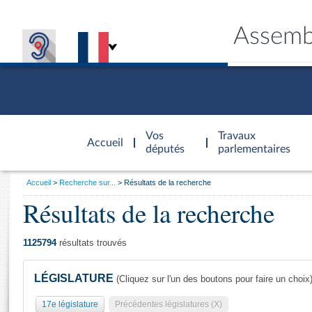
Assemb
Accèder à
la page
Vos
Travaux
Accueil
d'accueil
députés
parlementaires
Vous
Accueil
Recherche sur...
Résultats de la recherche
êtes
Résultats de la recherche
Général
ici
CONNEX
TRAVA
CONNA
DÉC
:
1125794
résultats trouvés
LÉGISLATURE
(Cliquez sur l'un des boutons pour faire un choix
17e législature
Précédentes législatures (X)