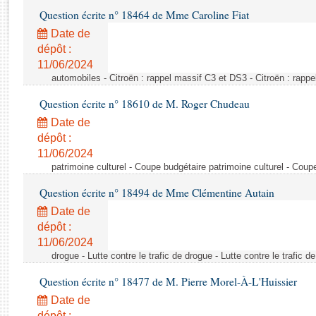
Rapports d'enquête
Question écrite n° 18464 de Mme Caroline Fiat
Rapports législatifs
Date de
Rapports sur l'application des lois
dépôt :
Baromètre de l’application des lois
11/06/2024
automobiles - Citroën : rappel massif C3 et DS3 - Citroën : rapp
Dossiers législatifs
Question écrite n° 18610 de M. Roger Chudeau
Budget et sécurité sociale
Date de
Questions écrites et orales
dépôt :
Comptes rendus des débats
11/06/2024
patrimoine culturel - Coupe budgétaire patrimoine culturel - Coup
Question écrite n° 18494 de Mme Clémentine Autain
Date de
dépôt :
11/06/2024
drogue - Lutte contre le trafic de drogue - Lutte contre le trafic d
Question écrite n° 18477 de M. Pierre Morel-À-L'Huissier
Date de
dépôt :