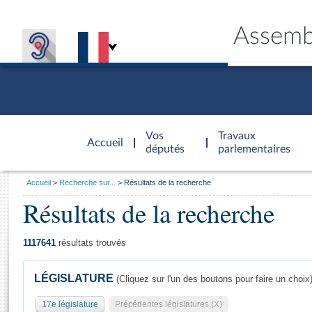
Assemb
Accèder à
la page
Vos
Travaux
Accueil
d'accueil
députés
parlementaires
Vous
Accueil
Recherche sur...
Résultats de la recherche
êtes
Résultats de la recherche
Général
ici
CONNEX
TRAVA
CONNA
DÉC
:
1117641
résultats trouvés
LÉGISLATURE
(Cliquez sur l'un des boutons pour faire un choix
17e législature
Précédentes législatures (X)