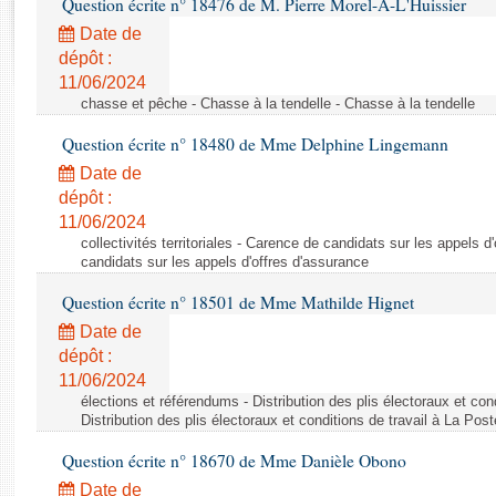
Question écrite n° 18476 de M. Pierre Morel-À-L'Huissier
Rapports d'enquête
Rapports législatifs
Date de
dépôt :
Rapports sur l'application des lois
11/06/2024
Baromètre de l’application des lois
chasse et pêche - Chasse à la tendelle - Chasse à la tendelle
Question écrite n° 18480 de Mme Delphine Lingemann
Dossiers législatifs
Date de
Budget et sécurité sociale
dépôt :
Questions écrites et orales
11/06/2024
Comptes rendus des débats
collectivités territoriales - Carence de candidats sur les appels 
candidats sur les appels d'offres d'assurance
Question écrite n° 18501 de Mme Mathilde Hignet
Date de
dépôt :
11/06/2024
élections et référendums - Distribution des plis électoraux et con
Distribution des plis électoraux et conditions de travail à La Post
Question écrite n° 18670 de Mme Danièle Obono
Date de