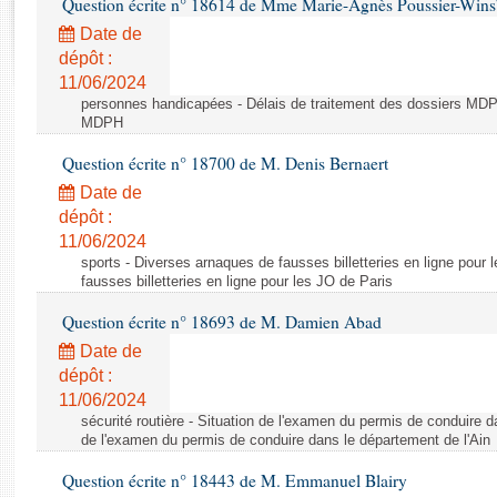
Question écrite n° 18614 de Mme Marie-Agnès Poussier-Win
Rapports d'enquête
Rapports législatifs
Date de
dépôt :
Rapports sur l'application des lois
11/06/2024
Baromètre de l’application des lois
personnes handicapées - Délais de traitement des dossiers MDPH
MDPH
Dossiers législatifs
Question écrite n° 18700 de M. Denis Bernaert
Budget et sécurité sociale
Date de
Questions écrites et orales
dépôt :
Comptes rendus des débats
11/06/2024
sports - Diverses arnaques de fausses billetteries en ligne pour
fausses billetteries en ligne pour les JO de Paris
Question écrite n° 18693 de M. Damien Abad
Date de
dépôt :
11/06/2024
sécurité routière - Situation de l'examen du permis de conduire d
de l'examen du permis de conduire dans le département de l'Ain
Question écrite n° 18443 de M. Emmanuel Blairy