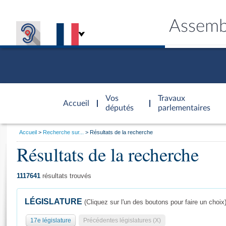
Assemb
Accèder à
la page
Vos
Travaux
Accueil
d'accueil
députés
parlementaires
Vous
Accueil
Recherche sur...
Résultats de la recherche
êtes
Résultats de la recherche
Général
ici
CONNEX
TRAVA
CONNA
DÉC
:
1117641
résultats trouvés
LÉGISLATURE
(Cliquez sur l'un des boutons pour faire un choix
17e législature
Précédentes législatures (X)