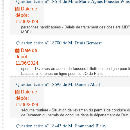
Question écrite n° 18614 de Mme Marie-Agnès Poussier-Win
Rapports d'enquête
Rapports législatifs
Date de
dépôt :
Rapports sur l'application des lois
11/06/2024
Baromètre de l’application des lois
personnes handicapées - Délais de traitement des dossiers MDPH
MDPH
Dossiers législatifs
Question écrite n° 18700 de M. Denis Bernaert
Budget et sécurité sociale
Date de
Questions écrites et orales
dépôt :
Comptes rendus des débats
11/06/2024
sports - Diverses arnaques de fausses billetteries en ligne pour
fausses billetteries en ligne pour les JO de Paris
Question écrite n° 18693 de M. Damien Abad
Date de
dépôt :
11/06/2024
sécurité routière - Situation de l'examen du permis de conduire d
de l'examen du permis de conduire dans le département de l'Ain
Question écrite n° 18443 de M. Emmanuel Blairy