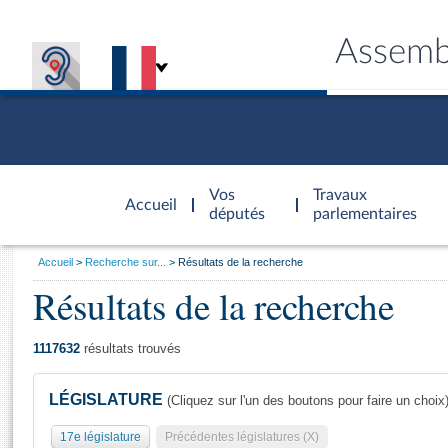
Assemb
Accèder à
la page
Vos
Travaux
Accueil
d'accueil
députés
parlementaires
Vous
Accueil
Recherche sur...
Résultats de la recherche
êtes
Résultats de la recherche
Général
ici
CONNEX
TRAVA
CONNA
DÉC
:
1117632
résultats trouvés
LÉGISLATURE
(Cliquez sur l'un des boutons pour faire un choix
17e législature
Précédentes législatures (X)